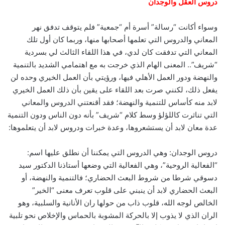
دروس العقل والوجدان
وسواء أكانت “رسالة” أسرة أم “جمعية” فلم يتوقف تدفق نهر
المعاني والدروس التي تعلمها أصحابها منها، وربما كان أول تلك
المعاني التي تدفقت كان لدي، في هذا اللقاء الثالث لي بسردية
“شريف”.. المعنى الهام الذي خرجت به مع اهتمامي الشديد بالتنمية
والنهضة ودور العمل الأهلي فيها، ورؤيتي بأن العمل الخيري وحده لن
يفعل ذلك، لكنني صرت بعد اللقاء على يقين بأن ذلك العمل الخيري
لابد منه كأساس للتنمية والنهضة؛ فقد أقنعتني الدروس والمعاني
التي تناثرت كاللؤلؤ وسط كلام “شريف” بأنه دون الناس ودون التنمية
عدة معان لابد أن يستشعروها، وعدة خبرات ودروس لابد أن يتعلموها:
دروس الوجدان: وهي الدروس التي يمكننا أن نطلق عليها اسم:
“الفعالية الروحية”، وهي الفعالية التي وضعها أستاذنا الدكتور سيد
دسوقي شرطا من شروط البعث الحضاري؛ فالتنمية والنهضة، أو
البعث الحضاري لابد أن ينبني على قلوب تعرف معنى “الخير”
الخالص لوجه الله، قلوب ذاب من حولها ران الأنانية والسلبية، وهو
الران الذي لا يذوب إلا بالحركة المشوبة بالحماس والإخلاص نحو تلبية