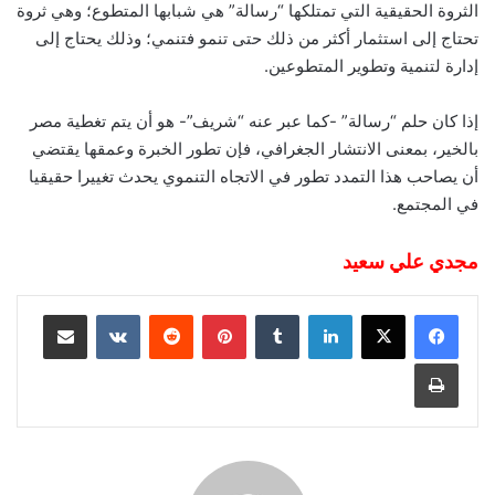
الثروة الحقيقية التي تمتلكها “رسالة” هي شبابها المتطوع؛ وهي ثروة
تحتاج إلى استثمار أكثر من ذلك حتى تنمو فتنمي؛ وذلك يحتاج إلى
إدارة لتنمية وتطوير المتطوعين.
إذا كان حلم “رسالة” -كما عبر عنه “شريف”- هو أن يتم تغطية مصر
بالخير، بمعنى الانتشار الجغرافي، فإن تطور الخبرة وعمقها يقتضي
أن يصاحب هذا التمدد تطور في الاتجاه التنموي يحدث تغييرا حقيقيا
في المجتمع.
مجدي علي سعيد
لينكدإن
‏Tumblr
بينتيريست
‏Reddit
‏VKontakte
مشاركة عبر البريد
طباعة