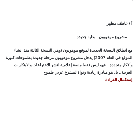
أ / عاطف مظهر
مشروع موهوبون.. بداية جديدة
مع انطلاق النسخة الجديدة لموقع موهوبون (وهي النسخة الثالثة منذ انشاء
الموقع في العام 2007) يدخل مشروع موهوبون مرحلة جديدة بطموحات كبيرة
وأفكار متجددة… فهو ليس فقط منصة إعلامية لنشر الاختراعات والابتكارات
العربية.. بل هو مبادرة ريادية ونواة لمشرع عربي طموح
إستكمال القراءة