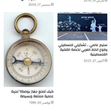
مارس 14, 2016
ق
ي
سبتمبر 17, 2009
ت
ب
ص
ا
ا
ل
د
ح
ي
ج
ة
سليم عاصي .. تشكيلي فلسطيني
يطوع الخط العربي لخدمة القضية
الفلسطينية
أكتوبر 27, 2023
كيف تصنع جهاز بوصلة؟ تجربة
علمية ممتعة وبسيطة
نوفمبر 30, 1999