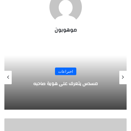
موهوبون
المجلة
طفل مصري يخرج قصاصات الورق من أنفه
وفمه
ل
و