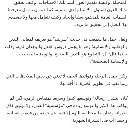
المتخيلة، وكيفية تقديم العون لسد تلك الاحتياجات، وكيف نحقق
لذلك العون القبول والإشباع لدى متلقيه، كما لابد أن تشمل معرفتنا
السمات العامة للمجتمع سلبا وإيجابا وكيف تتعامل معها ولا نصطدم
بها؛ لنصل إلى تحقيق ما نريد.
ولعل أجمل ما سمعت في حديث “شريف” هو تعريفه لمعاني التدين
والوطنية والإنسانية؛ وهو ما يجمل دروس العقل والوجدان لديه، وذلك
حينما قال: “إن التطوع هو التدين الصحيح، والوطنية الصحيحة،
والإنسانية الصحيحة”.
ولكن جمال الرحلة وفوائدها الجمة لا تغني عن بعض الملاحظات التي
ربما تفيد في تطوير الخبرة إذا أخذ بها:
كان انتشار “رسالة” وتوسعها كبيرا وسريعا بمقياس الزمن، لكن لم
يواكب هذا الكبر والتوسع زيادة في “مؤسسية” العمل، ولا توثيق كافٍ
لخبراته وتجاربه المختلفة، اللهم إلا فيما يتم جمعه من قصص إنسانية
وإحصاءات في النشرة الشهرية.