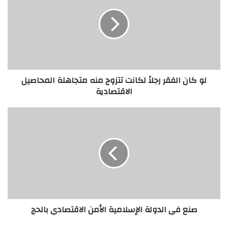
ك
ا
ن
ا
ل
ف
ق
لو كان الفقر رجلاً لكانت تتزوج منه متجاهلة المحاصيل
ر
الاقتصادية
ر
ج
ل
ص
اً
ن
ل
ع
ك
ف
ا
ي
ن
ا
ت
ل
ت
د
ت
و
صنع في الدولة الإسلامية الأمن الاقتصادي بالحج
ز
ل
و
ة