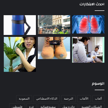
احدث الابتكارات
الوسوم
ألعاب
الألعاب
الترجمة
الذكاء الاصطناعي
السعودية
الشبكات العصبية
جائزة نوبل
سفينةفضائية
غزة
فلسطين