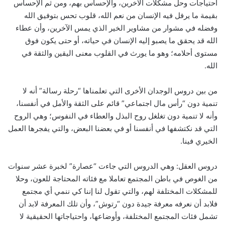
احتياجات وحل مشكلات الآخرين، والإحساس بهم، ومن ثم الإحساس
بقيمة ما يرفل فيه الإنسان من نعم الله، قلوب تحس بتوفيق الله
وفضله في مشوار من مشاوير الخير الذي يمس الآخرين، وأن عطاء
الله قد يحقق ما يصبو إليه الإنسان في حياته، أو حتى يكون فوق
مستوى أحلامه؛ وهو ما يورث في القلوب معنى اليقين والثقة في
الله.
من بين دروس الوجدان الأخرى التي تعلمناها “رحلة رسالة” أنه لا
تنمية دون “رأس مال اجتماعي” قائم على الثقة والأمل في أنفسنا،
وأنه لا تنمية دون تغلغل روح البذل والعطاء في النفوس؛ وهي الروح
التي قد نكتشفها في أنفسنا أو في بعضنا البعض، والتي يفجرها العمل
الخيري فينا.
دروس العقل: وهي الدروس التي جاءت “عصارة” لخبرة عشر سنوات
من الغوص في باطن المجتمع تعاملا مع فئاته المحتاجة للعون، وحلا
للمشكلات المختلفة لهم، والتي تقول لنا إننا كي ننمي أي مجتمع
فلابد أن نعرفه معرفة جيدة دون “رتوش”، وأن تلك المعرفة لابد أن
تشمل فئات المجتمع المختلفة، وأوضاعها، واحتياجاتها الحقيقية لا