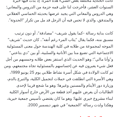
كانت الحكاية مختلفة بعض الشيء هذه المرة؛ إذ بدت فيها خبرة
السنوات العشر، فأخرجت لنا على فمه حزمة من الدروس والمعاني؛
وهي الدروس والمعاني التي يجيد عرضها بحديثه الحماسي العقلاني
والمتدفق، والذي لا تحس فيه أن الرجل قد مل من تكرار “الحدوتة”.
كانت بداية رسالة -كما يقول شريف- “مصادفة”، أو دون ترتيب
مسبق منه، فكما يقال “يثاب المرء رغم أنفه”.. كان حديث “شريف”
الموجه لمجموعة من طلابه في كلية الهندسة حول معنى المسئولية
الاجتماعية التي تضيع منا بين الأنانية والسلبية، أو بين “دي بتاعتي”
و”وأنا مالي”؛ وهو الحديث الذي استفز بعض طلابه وحمسهم من أجل
فعل شيء يعبرون فيه عن إحساسهم بالمسئولية تجاه مجتمعهم، ومن
ثم كانت الولادة في شكل أسرة نشاط طلابي يوم 25 يونيو 1999،
وهي الأسرة التي انطلقت في حملات لتجميل الكلية، والتبرع بالدم،
وزيارة دور الأيتام والمسنين وغيرها؛ وهو ما شجع قريبا لإحدى
الطالبات أن يعرض عليهم أخذ قطعة من الأرض خارج أسوار الكلية
لبناء مشروع خيري عليها؛ وهو ما كان يقتضي تأسيس جمعية خيرية،
وهكذا ولدت رسالة “الجمعية” في شهر ديسمبر 2000.