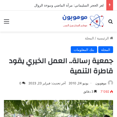
لغز الحجر السليماني: مرآة الماضي ونبوءة الزوال
بحث عن
الق
الرئيسية
/
المجلة
المجلة
بنك المعلومات
جمعية رسالة.. العمل الخيري يقود
قاطرة التنمية
موهوبون
يونيو 24, 2010
آخر تحديث: فبراير 23, 2023
0
7٬092
3 دقائق