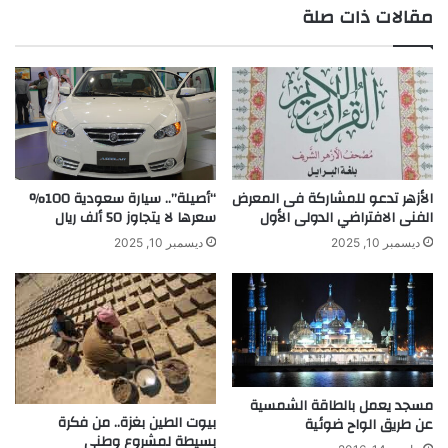
ج
ا
مقالات ذات صلة
م
ل
ن
إ
ه
س
م
ل
ت
ا
ج
م
ا
ي
ه
ة
ل
ا
الأزهر تدعو للمشاركة فى المعرض
“أصيلة”.. سيارة سعودية 100%
ة
الفنى الافتراضي الدولى الأول
سعرها لا يتجاوز 50 ألف ريال
ل
ا
أ
ديسمبر 10, 2025
ديسمبر 10, 2025
ل
م
م
ن
ح
ا
ا
ل
ص
ا
ي
ق
ل
ت
مسجد يعمل بالطاقة الشمسية
ا
ص
بيوت الطين بغزة.. من فكرة
عن طريق الواح ضوئية
ل
ا
بسيطة لمشروع وطني
ا
د