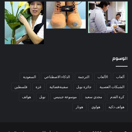
الوسوم
ألعاب
الألعاب
الترجمة
الذكاء الاصطناعي
السعودية
الشبكات العصبية
جائزة نوبل
سفينةفضائية
غزة
فلسطين
كرة القدم
مجدي سعيد
موسوعة جينيس
نوبل
هواتف
هواتف ذكية
هواوي
هونار