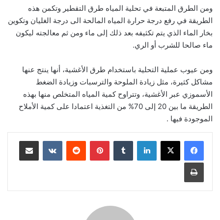
ومن الطرق المتبعة في تحلية المياه طرق التقطير وتكمن هذه
الطريقة في رفع درجة حرارة المياه المالحة الى درجة الغليان وتكوين
بخار الماء الذي يتم تكثيفه بعد ذلك إلى ماء ومن ثم معالجته ليكون
ماء صالحا للشرب أو الري.
ومن عيوب عملية التحلية باستخدام طرق الأغشية، أنها ينتج عنها
مشاكل كثيرة، مثل زيادة الملوحة والترسبات وزيادة الضغط
الأسموزي عبر الأغشية، وتتراوح كمية المياه المتخلص منها بهذه
الطريقة ما بين 20 إلى 70% من التغذية اعتمادا على كمية الأملاح
الموجودة فيها .
لينكدإن
‏Tumblr
بينتيريست
‏Reddit
‏VKontakte
مشاركة عبر البريد
طباعة