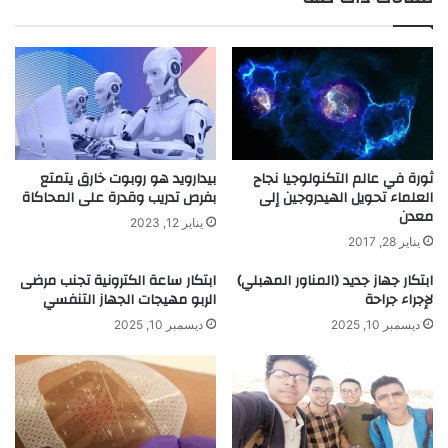
ا
م
ق
ك
ة
ن
ا
ا
ل
ل
أ
م
م
ب
و
ت
ا
د
ثورة في عالم التكنولوجيا نجاح
بيدارويد هو روبوت خارق يتمتع
ج
العلماء تحويل الهيدروجين إلى
بفرص تدريب وقدرة على المحاكاة
ئ
معدن
ي
يناير 12, 2023
ن
يناير 28, 2017
م
ابتكار جهاز جديد (المناور المهبلي)
ابتكار ساعة الكترونية تجنب مرضى
ن
لإجراء جراحة
الربو مهيجات الجهاز التنفسي
ا
ل
ديسمبر 10, 2025
ديسمبر 10, 2025
ع
ز
ف
ب
س
ه