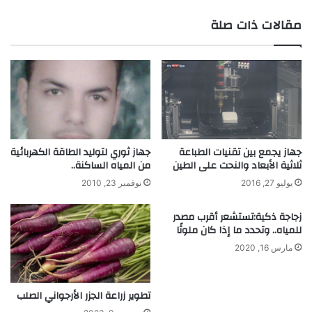
ة
ج
ك
د
مقالات ذات صلة
ر
ي
ب
د
و
ة
ن
ت
ا
و
ت
ف
ا
ر
ل
م
ك
ن
جهاز يجمع بين تقنيات الطباعة
جهاز ثوري لتوليد الطاقة الكهربائية
ا
ثلاثية الأبعاد والنحت على الطين
من المياه الساكنة..
8
ل
0
يوليو 27, 2016
نوفمبر 23, 2010
س
إ
ي
ل
زجاجة ذكية:تستشعر أقرب مصدر
و
ى
للمياه.. وتحدد ما إذا كان ملوثًا
م
9
مارس 16, 2020
ف
0
ي
%
ا
م
تطوير زراعة الجزر الأرجواني الصلب
ل
ن
ت
ا