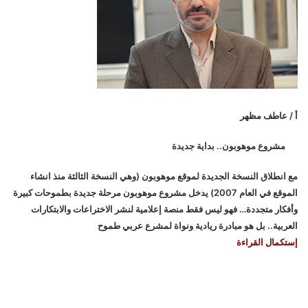
أ / عاطف مظهر
مشروع موهوبون.. بداية جديدة
مع انطلاق النسخة الجديدة لموقع موهوبون (وهي النسخة الثالثة منذ انشاء
الموقع في العام 2007) يدخل مشروع موهوبون مرحلة جديدة بطموحات كبيرة
وأفكار متجددة… فهو ليس فقط منصة إعلامية لنشر الاختراعات والابتكارات
العربية.. بل هو مبادرة ريادية ونواة لمشرع عربي طموح
إستكمال القراءة