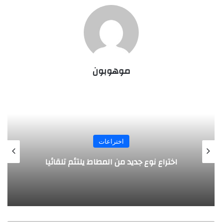
موهوبون
اختراعات
روبوت جديد لاستكشاف أعماق البحار