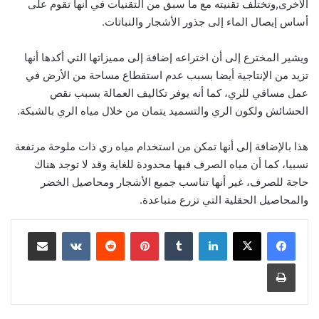
الأخرى,وتختلف تقنيته مع ما سبق من التقنيات في أنها تقوم على
أساس إيصال الماء إلى جذور الأشجار والنباتات.
ويشير المخترع إلى أن اختراعه إضافة إلى مميزاتها التي أكدها أنها
تزيد من الإنتاجية أيضا بسبب عدم استقطاع مساحة من الأرض في
عمل مساقي للري، كما أنه يوفر تكاليف العمالة بسبب نقص
الحشائش ولكون الري والتسميد يتمان من خلال مياه الري بالشبكة.
هذا بالإضافة إلى أنها تمكن من استخدام مياه ري ذات ملوحة مرتفعة
نسبيا، كما أن مياه الصرف فيها محدودة للغاية وقد لا توجد هناك
حاجة للصرف، غير أنها تناسب جميع الأشجار ومحاصيل الخضر
والمحاصيل الحقلية التي تزرع متباعدة.
لينكدإن
‏Tumblr
بينتيريست
‏Reddit
‏VKontakte
مشاركة عبر البريد
طباعة