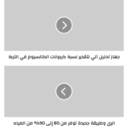
ج
ه
ا
ز
ت
ح
ل
ي
ل
جهاز تحليل آلي لتقدير نسبة كربونات الكالسيوم في التربة
آ
ل
ي
ا
ل
ل
ت
ر
ق
ي
د
و
ي
ط
ر
ر
ن
ي
س
ق
الري وطريقة جديدة توفر من 80 إلى 90% من المياه
ب
ة