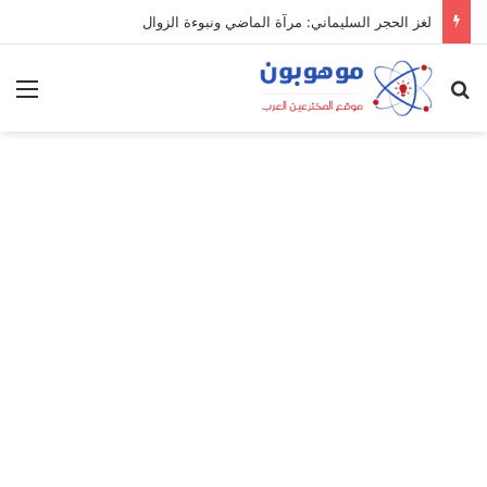
لغز الحجر السليماني: مرآة الماضي ونبوءة الزوال
بحث عن
الق