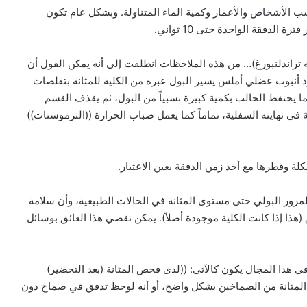
ب الأشخاص والأعمار وكمية الماء المتناولة. وبشكل عام تكون
عية تراندلنبورغ)… من هذه الملاحظات انطلقت إلى أنه يمكن القول أن
د أنبوب عضلي أملس يسير البول عبره من الكلية للمثانة بتقلصات
ما يحتفظ الحالب بكمية كبيرة نسبياً من البول، ثم يقذف القسم
في نهايته السفلية، تماماً كما يعمل صباب الحرارة ((الترموستات))
 وقطرها مع أخذ زمن الدفقة بعين الاعتبار.
رور البولي حتى مستوى المثانة في الحالات الطبيعية، وأن سلامة
هذا إذا كانت الكلية موجودة أصلاً). يمكن تقصي هذا العائق بوسائل
 هذا المجال يكون كالآتي: ((لدى فحص المثانة (بعد التحضير)
لمثانة من الصماخين بشكل واضح، أو أنه لوحظ تدفق في صماخ دون