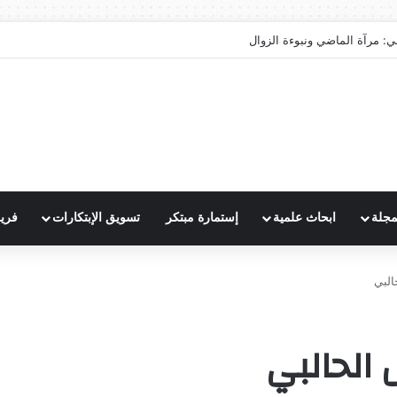
ي: مرآة الماضي ونبوءة الزوال
مجلة
ابحاث علمية
إستمارة مبتكر
تسويق الإبتكارات
فري
البي
 الحالبي