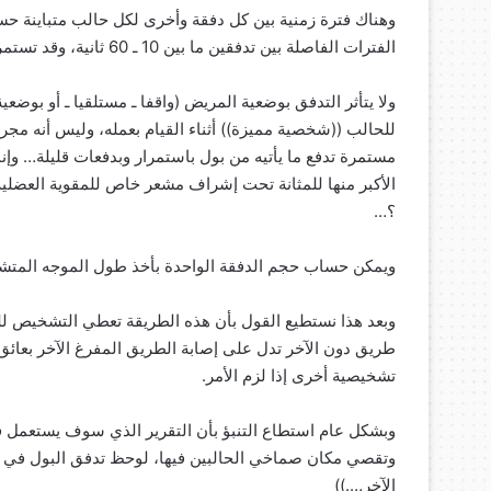
وهناك فترة زمنية بين كل دفقة وأخرى لكل حالب متباينة حس
الفترات الفاصلة بين تدفقين ما بين 10 ـ 60 ثانية، وقد تستمر فترة الدفقة الواحدة حتى 10 ثواني.
ولا يتأثر التدفق بوضعية المريض (واقفا ـ مستلقيا ـ أو بوض
للحالب ((شخصية مميزة)) أثناء القيام بعمله، وليس أنه مجر
مستمرة تدفع ما يأتيه من بول باستمرار وبدفعات قليلة… وإن
الأكبر منها للمثانة تحت إشراف مشعر خاص للمقوية العضلية 
؟…
ويمكن حساب حجم الدفقة الواحدة بأخذ طول الموجه المتشكلة
وبعد هذا نستطيع القول بأن هذه الطريقة تعطي التشخيص للم
طريق دون الآخر تدل على إصابة الطريق المفرغ الآخر بعائق (
تشخيصية أخرى إذا لزم الأمر.
وبشكل عام استطاع التنبؤ بأن التقرير الذي سوف يستعمل في
وتقصي مكان صماخي الحالبين فيها، لوحظ تدفق البول في ا
الآخر….))