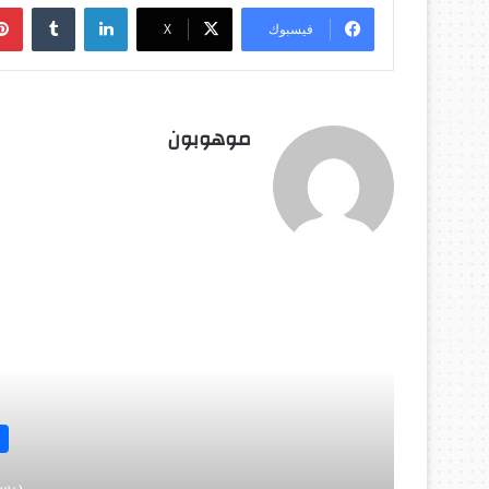
لينكدإن
‏Tumblr
فيسبوك
‫X
موهوبون
أق
ديسمبر 