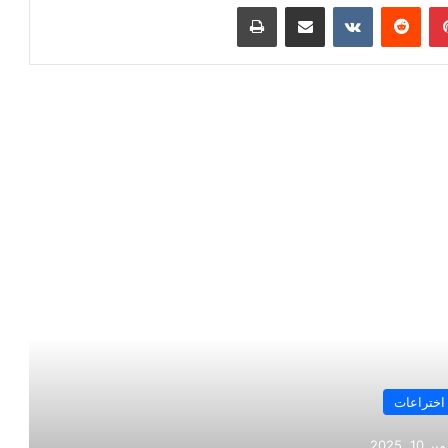
بينتيريست
‏Reddit
‏VKontakte
مشاركة عبر البريد
طباعة
رأ التالي
اختراعات
10, 2025