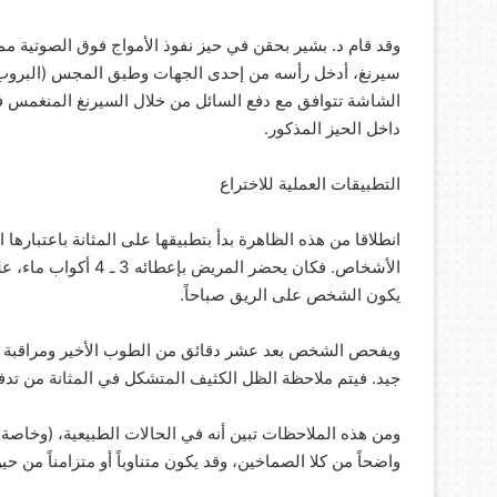
وقد قام د. بشير بحقن في حيز نفوذ الأمواج فوق الصوتية 
سيرنغ، أدخل رأسه من إحدى الجهات وطبق المجس (البروب) 
الشاشة تتوافق مع دفع السائل من خلال السيرنغ المنغمس في
داخل الحيز المذكور.
التطبيقات العملية للاختراع
انطلاقا من هذه الظاهرة بدأ بتطبيقها على المثانة باعتبارها
الأشخاص. فكان يحضر ا
يكون الشخص على الريق صباحاً.
ويفحص الشخص بعد عشر دقائق من الطوب الأخير ومراقبة صما
جيد. فيتم ملاحظة الظل الكثيف المتشكل في المثانة من تد
ومن هذه الملاحظات تبين أنه في الحالات الطبيعية، (وخاصة ب
واضحاً من كلا الصماخين، وقد يكون متناوباً أو متزامناً من حي