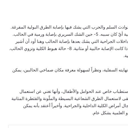
حالة السليمة للمرور الكلوي المثاني. 2- في حوادث السلم والحرب التي يشك فيها بإصابة الطرق البولية المفرغة.
3- وجود قصة تشير لحصاة حويضة أو حالب. 4- استسقاء كلية أيّ كان سببه. 5- حين الشك السريري بإصابة ورمية في الحالب.
نة خاصة القريبة من صماخي البول. 7- بعد التداخلات الجراحية التي يشك بعدها بإصابة الحالب وهنا أود أن أشير
إلى أنه في حالة الناسور البولي المهبلي نستطيع معرفة ما إذا كانت الإصابة حالبية أو مثانية. 8- حالة هبوط الكلية وتزوي الحالب.
ايته السفلية، ونظراً لسهولة معرفة مكان صماخي الحالبين، يمكن
استطباب خاص عند الحوامل والأطفال، وأنها تغني عن استعمال
ويبقى لاستعمال الطرق الشعاعية البسيطة والملّونة والقثطرة المثانية
 أمراض الكلية الداخلية والجراحية. وأخيراً أعتقد بأنه يمكن
 العلمية بشكل عام.