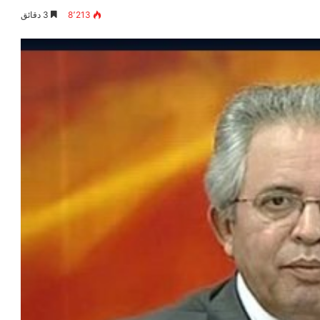
8٬213
3 دقائق