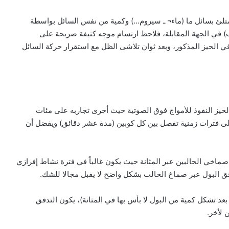
ممتلئ بسائل ما (ماء¬ ـ سيروم…) وكمية من نفس السائل بواسطة
في الجهة المقابلة، فلاحظ ارتسام موجه كثيفة صريحة على
 الحيز المذكور، وبعد ثوان تلاشى الظل مع استقرار حركة السائل
 الحيز النفوذ للأمواج فوق الصوتية حيث أجرى تجاربه على مئات
لمريض بإعطائه 3 ـ 4 أكواب ماء، على فترات زمنية تفصل بين كل كوبين (مدة عشر دقائق) ويفضل أن
خي الحالبين عبر المثانة حيث يكون غالباً في فترة نشاط إفرازي
فق البول عبر صماخ الحالب بشكل واضح لا يقبل مجالا للشك.
عد تشكل كمية من البول لا بأس بها في المثانة)، يكون التدفق
ن لأخر.