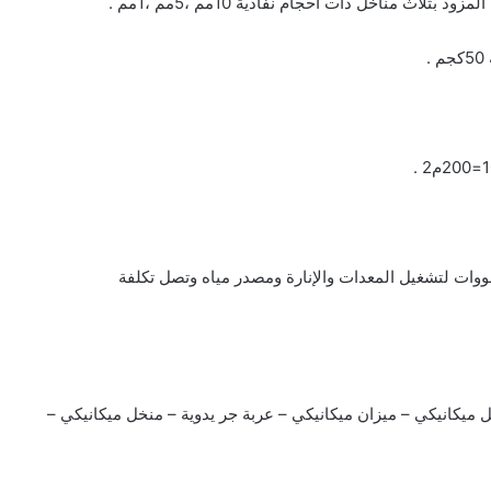
 مناخل ذات أحجام نفاذية 10مم ،5مم ،1مم .
المشروع إلي مصدر كهربي 380فولت وحوالي 25 كيلووات لتشغيل المعدات والإنارة ومصدر مياه وتصل تكلفة
كانيكي – ميزان ميكانيكي – عربة جر يدوية – منخل ميكانيكي –