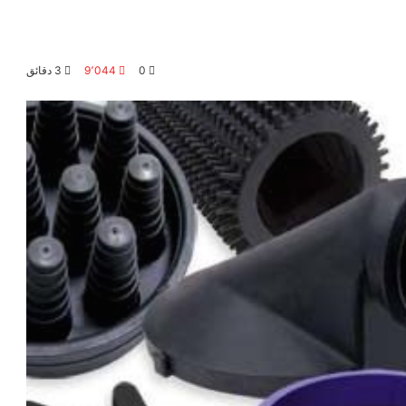
0
9٬044
3 دقائق