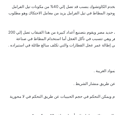
– في مصانع إنتاج تيل الفرامل بالعاشر من رمضان حيث يستخدم الكاوتشوك بنسب قد تصل إلي 40% من مكونات تيل الفرامل
ووجود المطاط في تيل الفرامل يزيد من معامل الاحتكاك وهو مطلوب
– في مصنع إنتاج قبقاب الفرامل بالتبين وهو تابع لهيئة سكك حديد مصر ويقوم بتصنيع أعداد كبيرة من هذا القبقاب تصل إلي 200
لزهر وهي تتسبب في تآكل العجل أما استخدام المطاط في صناعة
إطالة عمر عجل القطارات والتي تكلف مبالغ طائلة في استيراده .
اد الغريبة .
عن طريق منشار الشريط .
م ويمكن التحكم في حجم الحبيبات عن طريق التحكم في لا محورية