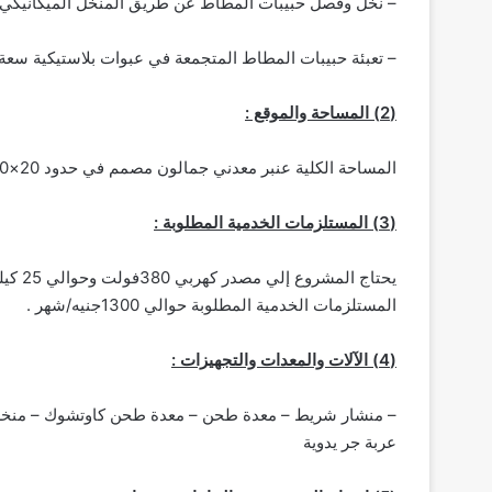
– نخل وفصل حبيبات المطاط عن طريق المنخل الميكانيكي المزود بثلاث
– تعبئة حبيبات المطاط المتجمعة في عبوات بلاستيكية سعة 50كجم .
(2) المساحة والموقع :
المساحة الكلية عنبر معدني جمالون مصمم في حدود 20×10=200م2 .
(3) المستلزمات الخدمية المطلوبة :
يحتاج 
المستلزمات الخدمية المطلوبة حوالي 1300جنيه/شهر .
(4) الآلات والمعدات والتجهيزات :
– منشار شريط – معدة طحن – معدة طحن كاوتشوك – منخل مي
عربة جر يدوية