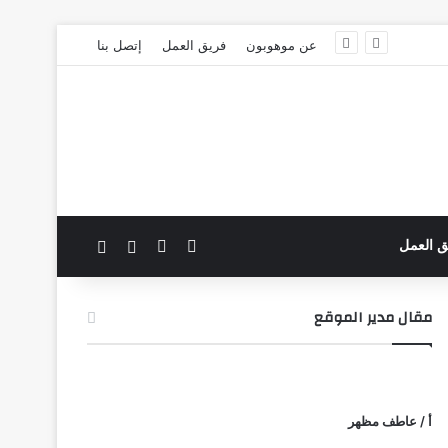
عن موهوبون
فريق العمل
إتصل بنا
‫X
فيسبوك
بحث عن
الوضع المظلم
ق العمل
مقال مدير الموقع
أ / عاطف مظهر