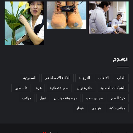
الوسوم
ألعاب
الألعاب
الترجمة
الذكاء الاصطناعي
السعودية
الشبكات العصبية
جائزة نوبل
سفينةفضائية
غزة
فلسطين
كرة القدم
مجدي سعيد
موسوعة جينيس
نوبل
هواتف
هواتف ذكية
هواوي
هونار