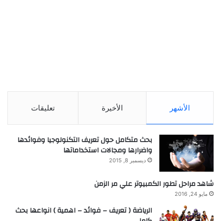
الأشهر
الأخيرة
تعليقات
بحث متكامل حول تعريف التكنولوجيا وفوائدها
واضرارها ومجالات استخداماتها
ديسمبر 8, 2015
شاهد مراحل تطور الكمبيوتر علي مر الزمن
مايو 24, 2016
الرياضة ( تعريف – فوائد – اهمية ) انواعها بحث
كامل