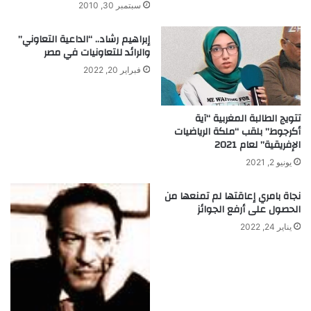
سبتمبر 30, 2010
م
س
إبراهيم رشاد.. “الداعية التعاوني”
ا
والرائد للتعاونيات في مصر
ع
د
فبراير 20, 2022
ة
م
ر
تتويج الطالبة المغربية “آية
ض
أكرجوط” بلقب “ملكة الرياضيات
الإفريقية” لعام 2021
ى
ا
يونيو 2, 2021
ل
ف
نجاة بامري إعاقتها لم تمنعها من
ش
الحصول على أرفع الجوائز
ل
يناير 24, 2022
ا
ل
ك
ل
و
ي