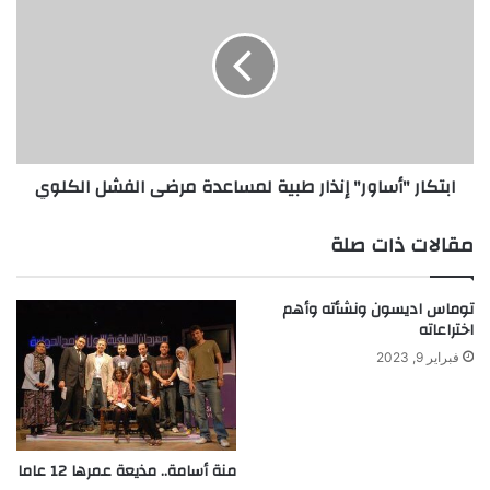
ك
ب
ى
ت
ي
ك
و
ا
ض
ر
ع
"
ت
أ
ح
س
ابتكار "أساور" إنذار طبية لمساعدة مرضى الفشل الكلوي
ت
ا
س
و
ط
ر
مقالات ذات صلة
ح
"
ا
إ
ل
ن
توماس اديسون ونشأته وأهم
أ
ذ
اختراعاته
ر
ا
فبراير 9, 2023
ض
ر
ط
ب
ي
ة
منة أسامة.. مذيعة عمرها 12 عاما
ل