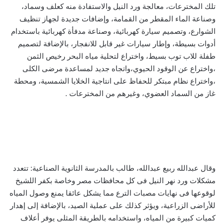
تلك المخترعات، معالجة ورد النيل والاستفادة منه كعلف وسماد،
وصناعة الماء المقطر من القمامة، وإضافات جديدة لجهاز تنظيف
الشوارع، وتصميم سيارة كهربائية، وصناعة مدفأة كهربائية باستخدام
أدوات بسيطة، وإطار سيارات غير قابل للانفجار، بالإضافة لتصميم
طفلة للاب توب بسيط، واختراع لتحلية مياه البحر رخيص الثمن
،واختراع عن الوقود الحيوي،واتجاه جديد لمساعدة مرضى الكلى
،واختراع نظام مبتكر للحفاظ على انتاجية الخلايا الشمسية، ومحطة
غاز من السماد العضوي، وغيرهم من المخترعات .
وقال عبدالله ربيع عبدالله، طالب بالمدرسة الثانوية الصناعية: تتعدد
مشكلات ورد نهر النيل فى كل محافظات مصر وخاصة بكفر اللشيخ
لوقوعها فى نهايات مصبات الترع مما يشكل عائقا يمنع وصول المياه
للأراضى الزراعية، ويؤثر كذلك على عملية الصيد، بالإضافة إلى إهدار
كميات كبيرة من المياه، واستخدامه بالطريقة المثلى يوفر أعلاف