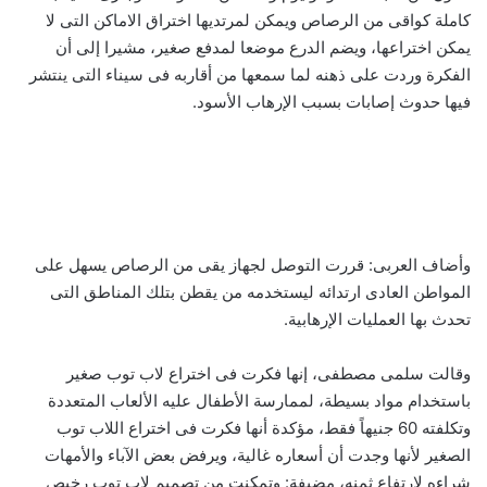
كاملة كواقى من الرصاص ويمكن لمرتديها اختراق الاماكن التى لا
يمكن اختراعها، ويضم الدرع موضعا لمدفع صغير، مشيرا إلى أن
الفكرة وردت على ذهنه لما سمعها من أقاربه فى سيناء التى ينتشر
فيها حدوث إصابات بسبب الإرهاب الأسود.
وأضاف العربى: قررت التوصل لجهاز يقى من الرصاص يسهل على
المواطن العادى ارتدائه ليستخدمه من يقطن بتلك المناطق التى
تحدث بها العمليات الإرهابية.
وقالت سلمى مصطفى، إنها فكرت فى اختراع لاب توب صغير
باستخدام مواد بسيطة، لممارسة الأطفال عليه الألعاب المتعددة
وتكلفته 60 جنيهاً فقط، مؤكدة أنها فكرت فى اختراع اللاب توب
الصغير لأنها وجدت أن أسعاره غالية، ويرفض بعض الآباء والأمهات
شراءه لارتفاع ثمنه، مضيفة: وتمكنت من تصميم لاب توب رخيص