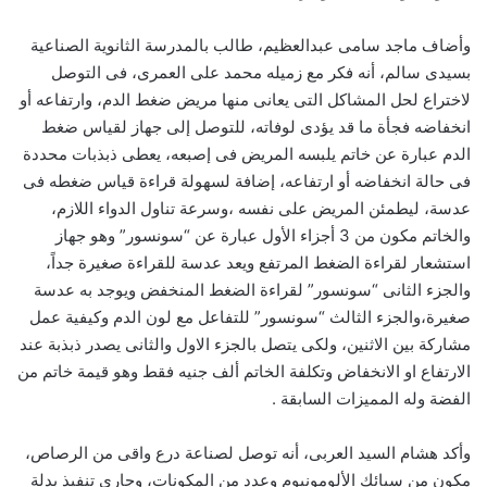
وأضاف ماجد سامى عبدالعظيم، طالب بالمدرسة الثانوية الصناعية
بسيدى سالم، أنه فكر مع زميله محمد على العمرى، فى التوصل
لاختراع لحل المشاكل التى يعانى منها مريض ضغط الدم، وارتفاعه أو
انخفاضه فجأة ما قد يؤدى لوفاته، للتوصل إلى جهاز لقياس ضغط
الدم عبارة عن خاتم يلبسه المريض فى إصبعه، يعطى ذبذبات محددة
فى حالة انخفاضه أو ارتفاعه، إضافة لسهولة قراءة قياس ضغطه فى
عدسة، ليطمئن المريض على نفسه ،وسرعة تناول الدواء اللازم،
والخاتم مكون من 3 أجزاء الأول عبارة عن “سونسور” وهو جهاز
استشعار لقراءة الضغط المرتفع ويعد عدسة للقراءة صغيرة جداً،
والجزء الثانى “سونسور” لقراءة الضغط المنخفض ويوجد به عدسة
صغيرة،والجزء الثالث “سونسور” للتفاعل مع لون الدم وكيفية عمل
مشاركة بين الاثنين، ولكى يتصل بالجزء الاول والثانى يصدر ذبذبة عند
الارتفاع او الانخفاض وتكلفة الخاتم ألف جنيه فقط وهو قيمة خاتم من
الفضة وله المميزات السابقة .
وأكد هشام السيد العربى، أنه توصل لصناعة درع واقى من الرصاص،
مكون من سبائك الألومونيوم وعدد من المكونات، وجارى تنفيذ بدلة