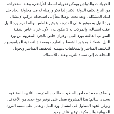
للحيوانات والدواجن ويمكن تحويله لسماد للأراضي، وعند استخراجه
من الترع يكلف الدولة الكثير،لذا فكر وزميله له فى محاولة ايجاد حل
لتلك المشكلة ، وبعد بحث توصلا معاً إلى استخدام مركب لإنتشال
ورد النيل به موتور عالى القدرة ، وتوفير غاطس ،وآلة لفرم ورد النيل
عقب انتشاله، والمركب به 3 مكونات ، الأول خزان خاص بتنقية
الشوائب العالقة بورد النيل ،وخزان خاص بالجزء المفروم من ورد
النيل ،شفاتط بموتور للشفط والتطرد ، ومصفاة لتصفية المياه،وجهاز
للتغليف المباشر والمتخلفات ،مهمته التجفيف المباشر وتحويل
المخلفات إلى سماد للتربة وعلف للأسماك.
وأضاف محمد مخلص الخطيب، طالب بالمدرسة الثانوية الصناعية
بسيدى سالم: هذا المشروع يعمل على توفير نوع جديد من الأعلاف،
ويوفر الجهد المبذول فى انتشال ورد النيل، ويعمل على تنمية الثروة
الحيوانية والسمكية بتوفير علف جديد .