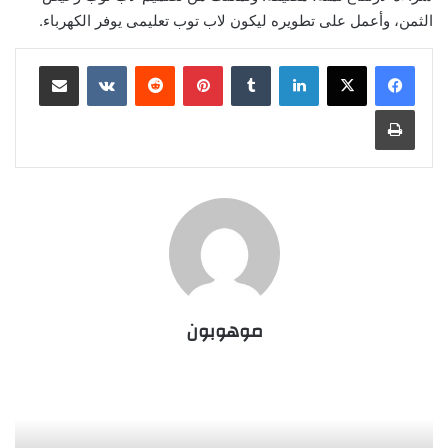
الثمن، وأعمل على تطويره ليكون لاب توب تعليمى يوفر الكهرباء.
لينكدإن
‏Tumblr
بينتيريست
‏Reddit
‏VKontakte
مشاركة عبر البريد
طباعة
موهوبون