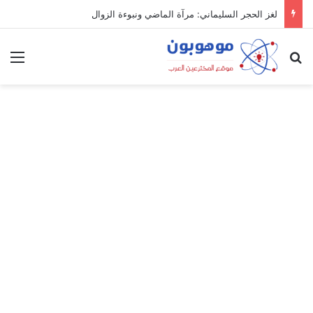
لغز الحجر السليماني: مرآة الماضي ونبوءة الزوال
بحث عن
الق