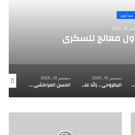
مبدعون
10, 2025
أول معالج للسكري
ديسمبر 10, 2025
ديسمبر 10, 2025
ديسمبر 10, 2025
الألماني بنز مخترع السيارة الحديثة
البطروحي .. رائد علم الفلك الحديث
الحسن المراكشي .. أعظم من صنف علم المثلثات أبو علي الحسن
أ
ص
غ
ر