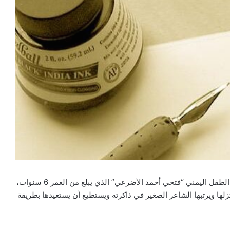
صدر ديوان الشعر الأول لأصغر شاعر في العالم العربي وهو الطفل اليمني “فتحي أحمد الأضرعي” الذي يبلغ من العمر 6 سنوات،
ي تبلغ 86 قصيدة متنوعة، يختزلها ويرتبها الشاعر الصغير في ذاكرته ويستطيع أن يستعيدها بطريقة