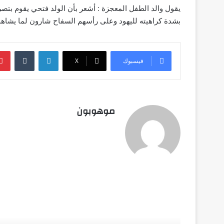
يقول والد الطفل المعجزة : أشعر بأن الولد فتحي يقوم بتصر
بشدة كراهيته لليهود وعلى رأسهم السفاح شارون لما يشاهد م
لينكدإن
‏Tumblr
فيسبوك
‫X
موهوبون
أق