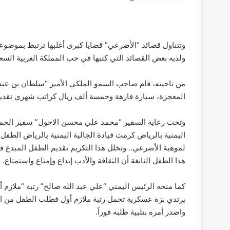
وتتناول قصائد “الأضرعي” قضايا كبرى أغلبها ترتبط بموضوع
ولديه بعض القصائد التي كتبها في حب المملكة العربية السعو
من ناحيته، قام صاحب السمو الملكي الأمير “سلطان بن عبد 
المعجزة، سيارة فارهة وخمسة ألف ريال كراتب شهري تقديرا
وتحت رعاية السفير “محمد علي محسن الاحول” سفير الجمهور
اليمنية بالرياض كرمت قيادة الجالية اليمنية بالرياض الطفل ا
لموهبة الأضرعي.. وتخلل هذا التكريم تقديم الطفل المبدع
هذا الطفل النابغة أن الثقافة والأدب إبداع وإمتاع واستمتاع.
كما منحه الرئيس اليمني “علي عبد الله صالح” رتبة “ملازم
يرتدي بزة عسكرية تحمل رتبة ملازم أول فطلب الطفل من الرئ
واصدر أمره بتلبية طلبه فوراً.