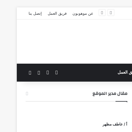
عن موهوبون
فريق العمل
إتصل بنا
‫X
فيسبوك
بحث عن
الوضع المظلم
ق العمل
مقال مدير الموقع
أ / عاطف مظهر