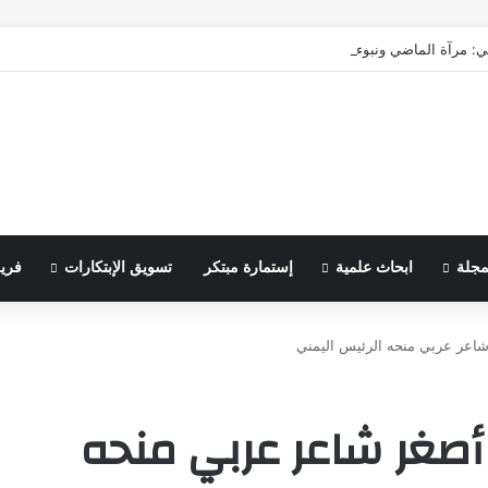
ي: مرآة الماضي ونبوءة الزوال
مجلة
ابحاث علمية
إستمارة مبتكر
تسويق الإبتكارات
فري
 أصغر شاعر عربي منحه