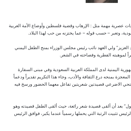
ات عصرية مهمة مثل : الإرهاب وقضية فلسطين وأوضاع الأمة العربية
دية، وتعبر – حسب قوله – عما يختزنه من حب لهذا البلاد.
العزيز” ولي العهد نائب رئيس مجلس الوزراء بمنح الطفل اليمني
ً لموهبته الفطرية وفصاحته في الشعر.
ية اليمنية لدى المملكة العربية السعودية وفي مبنى السفارة
لمعجزة بمنحه درع الثقافة والأدب، وجاء هذا التكريم تقديراً ودعماً
 فتحي الاضرعي قصيدتين شعريتين تفاعل معهما الحضور ورسخ فيه
 أول” بعد أن ألقى قصيدة شعر رائعة، حيث ألقى الطفل قصيدته وهو
يس تثبيت الرتبة التي يحملها رسمياً عندما يكبر، فوافق الرئيس