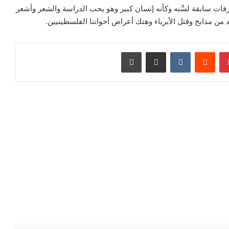
فات سابقة لسِّنه وكأنه إنسان كبير وهو يحب الدراسة والشعر وأشعر
ن مذابح وقتل الأبرياء وهتك أعراض أخواننا الفلسطينيين.
بينتيريست
‏Reddit
‏VKontakte
مشاركة عبر البريد
طباعة
رأ التالي