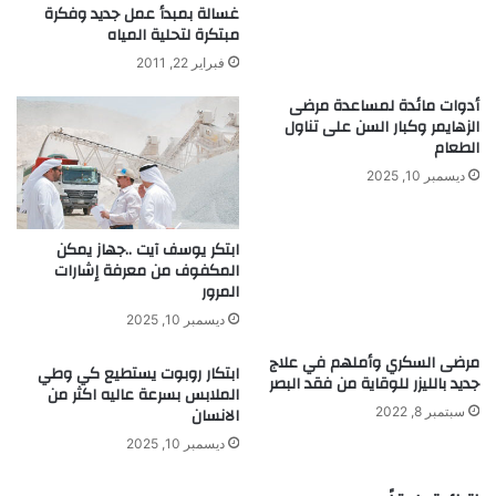
ا
ك
غسالة بمبدأ عمل جديد وفكرة
ح
مبتكرة لتحلية المياه
ة
ض
ا
فبراير 22, 2011
د
ل
ا
ك
أدوات مائدة لمساعدة مرضى
ل
الزهايمر وكبار السن على تناول
ر
الطعام
ت
ب
م
و
ديسمبر 10, 2025
ي
ن
ي
ز
ابتكر يوسف آيت ..جهاز يمكن
ا
المكفوف من معرفة إشارات
ل
المرور
ع
ديسمبر 10, 2025
ن
ص
مرضى السكري وأملهم في علاج
ابتكار روبوت يستطيع كي وطي
ر
جديد بالليزر للوقاية من فقد البصر
الملابس بسرعة عاليه اكثر من
ي
الانسان
سبتمبر 8, 2022
ديسمبر 10, 2025