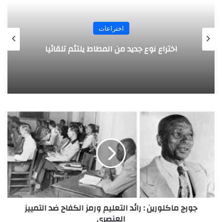
اختراعات
روبوت جديد لاستكشاف أعماق البحار
ج
و
ر
ج
م
ا
ك
ل
و
جورج ماكلورين : رائد التعليم ورمز الكفاح ضد التمييز
ر
العنصري
ي