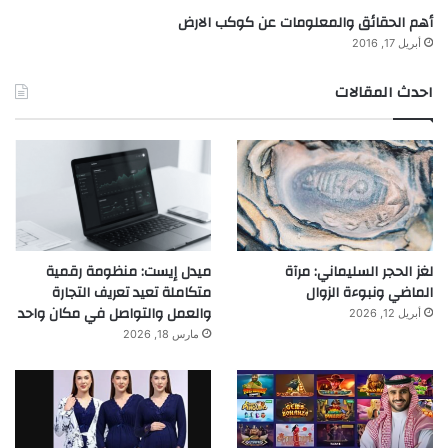
أهم الحقائق والمعلومات عن كوكب الارض
أبريل 17, 2016
احدث المقالات
لغز الحجر السليماني: مرآة
ميدل إيست: منظومة رقمية
الماضي ونبوءة الزوال
متكاملة تعيد تعريف التجارة
والعمل والتواصل في مكان واحد
أبريل 12, 2026
مارس 18, 2026