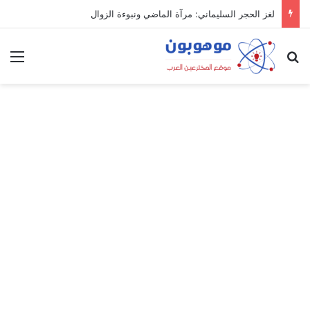
لغز الحجر السليماني: مرآة الماضي ونبوءة الزوال
بحث عن
الق