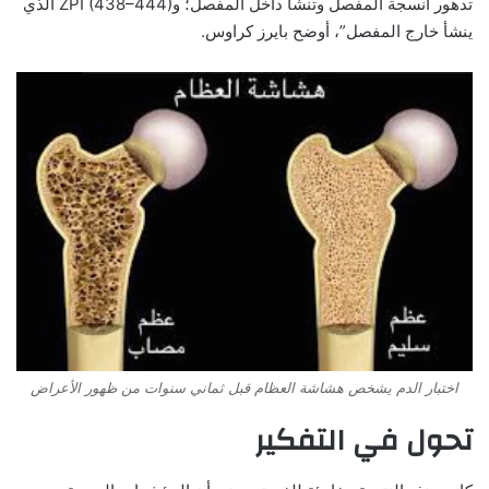
تدهور أنسجة المفصل وتنشأ داخل المفصل؛ وZPI (438–444) الذي
ينشأ خارج المفصل”، أوضح بايرز كراوس.
اختبار الدم يشخص هشاشة العظام قبل ثماني سنوات من ظهور الأعراض
تحول في التفكير