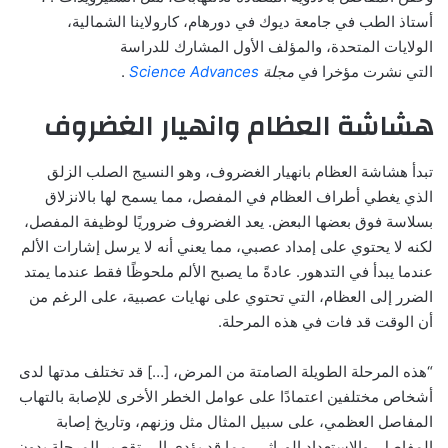
أستاذ الطب في جامعة ديوك في دورهام، كارولاينا الشمالية،
الولايات المتحدة، والمؤلف الأول المشارك للدراسة
التي
نشرت
مؤخرا في
مجلة
Science Advances
.
هشاشة العظام وانهيار الغضروف
تبدأ هشاشة العظام بانهيار الغضروف، وهو النسيج الصلب الزلق
الذي يغطي أطراف العظام في المفصل، مما يسمح لها بالانزلاق
بسلاسة فوق بعضها البعض. يعد الغضروف ضروريًا لوظيفة المفصل،
لكنه لا يحتوي على إمداد عصبي، مما يعني أنه لا يرسل إشارات الألم
عندما يبدأ في التدهور. عادةً ما يصبح الألم ملحوظًا فقط عندما يمتد
الضرر إلى العظام، التي تحتوي على نهايات عصبية، على الرغم من
أن الوقت قد فات في هذه المرحلة.
“هذه المرحلة الطويلة الصامتة من المرض، […] قد تختلف مدتها لدى
أشخاص مختلفين اعتمادًا على عوامل الخطر الأخرى للإصابة بالتهاب
المفاصل العظمي، على سبيل المثال مثل وزنهم، وتاريخ إصابة
المفاصل، والاستعداد الوراثي، مما قد يؤدي إلى تقصير المرحلة بدون