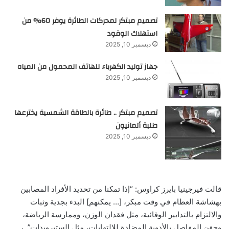
تصميم مبتكر لمحركات الطائرة يوفر 60% من
استهلاك الوقود
ديسمبر 10, 2025
جهاز توليد الكهرباء للهاتف المحمول من المياه
ديسمبر 10, 2025
تصميم مبتكر .. طائرة بالطاقة الشمسية يخترعها
طلبة ألمانيون
ديسمبر 10, 2025
قالت فيرجينيا بايرز كراوس: “إذا تمكنا من تحديد الأفراد المصابين
بهشاشة العظام في وقت مبكر، [… يمكنهم] البدء بجدية وثبات
والالتزام بالتدابير الوقائية، مثل فقدان الوزن، وممارسة الرياضة،
وحقن المفاصل بالأدوية المضادة للالتهابات، مثل الستيرويدات”. ،