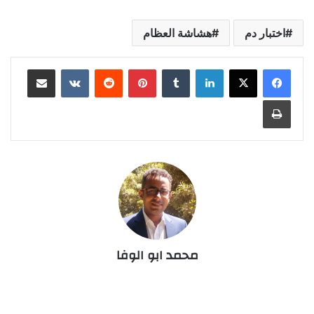
اختبار دم
هشاشة العظام
لينكدإن
‏Tumblr
بينتيريست
‏Reddit
‏VKontakte
مشاركة عبر البريد
طباعة
محمد ابو الوفا