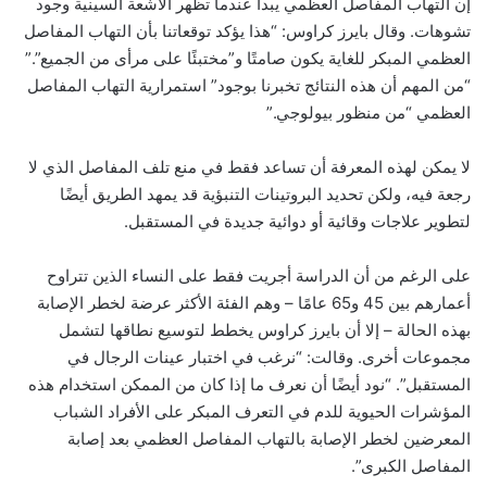
إن التهاب المفاصل العظمي يبدأ عندما تظهر الأشعة السينية وجود
تشوهات. وقال بايرز كراوس: “هذا يؤكد توقعاتنا بأن التهاب المفاصل
العظمي المبكر للغاية يكون صامتًا و”مختبئًا على مرأى من الجميع”.”
“من المهم أن هذه النتائج تخبرنا بوجود” استمرارية التهاب المفاصل
العظمي “من منظور بيولوجي.”
لا يمكن لهذه المعرفة أن تساعد فقط في منع تلف المفاصل الذي لا
رجعة فيه، ولكن تحديد البروتينات التنبؤية قد يمهد الطريق أيضًا
لتطوير علاجات وقائية أو دوائية جديدة في المستقبل.
على الرغم من أن الدراسة أجريت فقط على النساء الذين تتراوح
أعمارهم بين 45 و65 عامًا – وهم الفئة الأكثر عرضة لخطر الإصابة
بهذه الحالة – إلا أن بايرز كراوس يخطط لتوسيع نطاقها لتشمل
مجموعات أخرى. وقالت: “نرغب في اختبار عينات الرجال في
المستقبل”. “نود أيضًا أن نعرف ما إذا كان من الممكن استخدام هذه
المؤشرات الحيوية للدم في التعرف المبكر على الأفراد الشباب
المعرضين لخطر الإصابة بالتهاب المفاصل العظمي بعد إصابة
المفاصل الكبرى”.