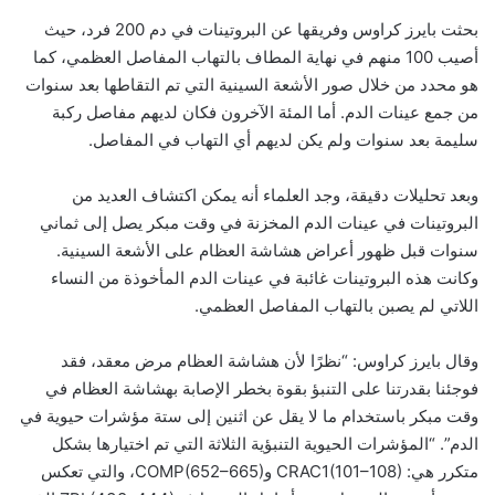
بحثت بايرز كراوس وفريقها عن البروتينات في دم 200 فرد، حيث
أصيب 100 منهم في نهاية المطاف بالتهاب المفاصل العظمي، كما
هو محدد من خلال صور الأشعة السينية التي تم التقاطها بعد سنوات
من جمع عينات الدم. أما المئة الآخرون فكان لديهم مفاصل ركبة
سليمة بعد سنوات ولم يكن لديهم أي التهاب في المفاصل.
وبعد تحليلات دقيقة، وجد العلماء أنه يمكن اكتشاف العديد من
البروتينات في عينات الدم المخزنة في وقت مبكر يصل إلى ثماني
سنوات قبل ظهور أعراض هشاشة العظام على الأشعة السينية.
وكانت هذه البروتينات غائبة في عينات الدم المأخوذة من النساء
اللاتي لم يصبن بالتهاب المفاصل العظمي.
وقال بايرز كراوس: “نظرًا لأن هشاشة العظام مرض معقد، فقد
فوجئنا بقدرتنا على التنبؤ بقوة بخطر الإصابة بهشاشة العظام في
وقت مبكر باستخدام ما لا يقل عن اثنين إلى ستة مؤشرات حيوية في
الدم”. “المؤشرات الحيوية التنبؤية الثلاثة التي تم اختيارها بشكل
متكرر هي: CRAC1(101–108) وCOMP(652–665)، والتي تعكس