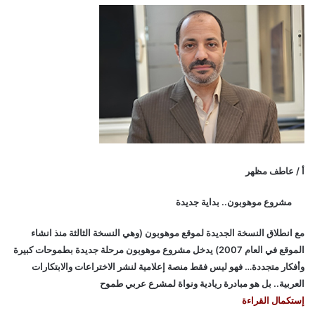
أ / عاطف مظهر
مشروع موهوبون.. بداية جديدة
مع انطلاق النسخة الجديدة لموقع موهوبون (وهي النسخة الثالثة منذ انشاء
الموقع في العام 2007) يدخل مشروع موهوبون مرحلة جديدة بطموحات كبيرة
وأفكار متجددة… فهو ليس فقط منصة إعلامية لنشر الاختراعات والابتكارات
العربية.. بل هو مبادرة ريادية ونواة لمشرع عربي طموح
إستكمال القراءة