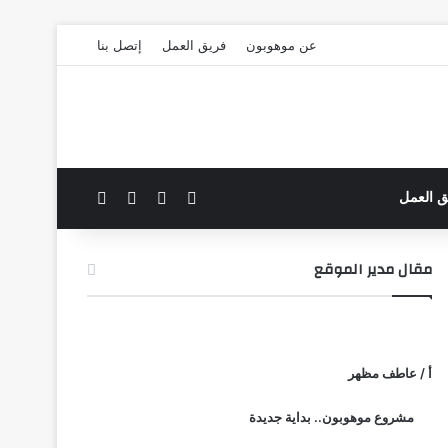
عن موهوبون
فريق العمل
إتصل بنا
‫X
فيسبوك
بحث عن
الوضع المظلم
ق العمل
مقال مدير الموقع
أ / عاطف مظهر
مشروع موهوبون.. بداية جديدة