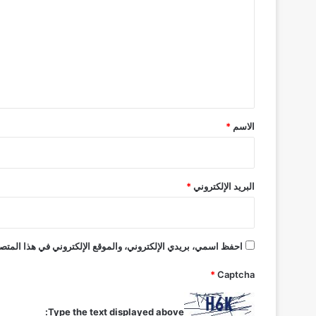
6
ت
0
ع
ا
ل
ل
ف
ي
د
ق
و
ل
*
الاسم
*
ا
ر
البريد الإلكتروني
*
احفظ اسمي، بريدي الإلكتروني، والموقع الإلكتروني في هذا المتصف
*
Captcha
Type the text displayed above: