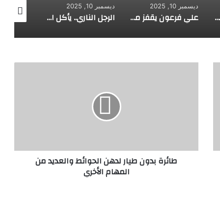
ديسمبر 10, 2025
ديسمبر 10, 2025
ديسمبر 10, 2025
طفل مصري يخرج قصاصات الورق من أنفه وفمه
علي فرعون يقفز من الطابق العشرين ويأكل النار ويحطم سورا
الرجل الناري.. يأكل الجمر ويثني الحديد بأسنانه
ط
ا
ئ
ر
ة
ب
د
و
ن
طائرة بدون طيار لدهن الحوائط والعديد من
ط
المهام الأخري
ي
ا
ر
ل
د