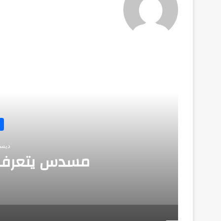
أق
ديسمبر 
مسدس يتعرف 