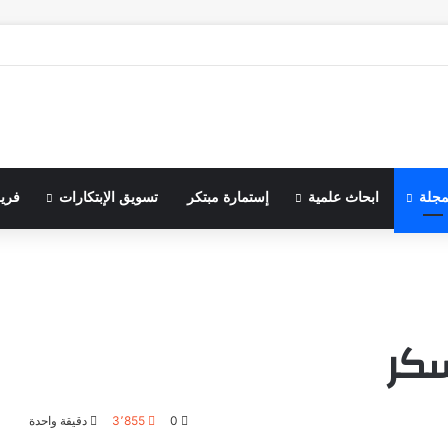
مجلة
ابحاث علمية
إستمارة مبتكر
تسويق الإبتكارات
فري
سكر
0
3٬855
دقيقة واحدة