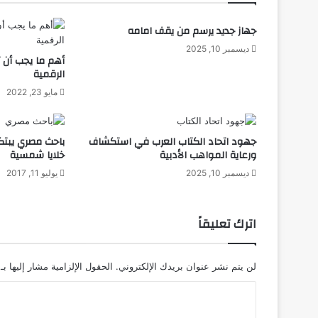
O
Z
جهاز جديد يرسم من يقف امامه
O
V
ديسمبر 10, 2025
أهم ما يجب أن 
R
الرقمية
ل
ل
مايو 23, 2022
و
ا
ق
جهود اتحاد الكتاب العرب في استكشاف
باحث مصري يبتكر
ع
ورعاية المواهب الأدبية
خلايا شمسية
ا
ديسمبر 10, 2025
يوليو 11, 2017
ل
ا
ف
اترك تعليقاً
ت
ر
ا
لن يتم نشر عنوان بريدك الإلكتروني.
الحقول الإلزامية مشار إليها بـ
ض
ي
ا
ب
ل
ـ