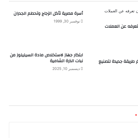
ه
ن
أسرة مصرية تأكل الزجاج وتحطم الجدران
ا
ل
نوفمبر 30, 1999
تعرفه عن العملات
ح
و
ا
ئ
ط
ابتكار جهاز لاستخلاص مادة السيليلوز من
و
نبات الذرة الشامية
 طريقة جديدة لتصنيع
ا
ديسمبر 10, 2025
ل
ع
د
ي
د
م
ن
*
ا
ل
م
ه