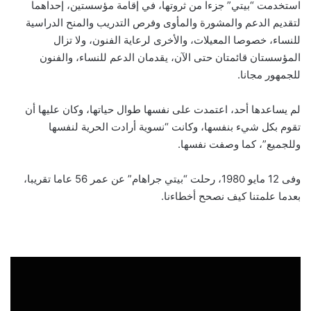
استخدمت “بيتي” جزءا من ثروتها، في إقامة مؤسستين، إحداهما
لتقديم الدعم والمشورة والمأوى وفرص التدريب والمنح الدراسية
للنساء، خصوصا المعيلات، والأخرى لرعاية الفنون، ولا تزال
المؤسستان قائمتان حتى الآن، يقدمان الدعم للنساء، والفنون
للجمهور مجانا.
لم يساعدها أحد، اعتمدت على نفسها طوال حياتها، وكان عليها أن
تقوم بكل شيء بنفسها، وكانت “نسوية أرادت الحرية لنفسها
وللجميع”، كما وصفت نفسها.
وفى 12 مايو 1980، رحلت “بيتي جراهام” عن عمر 56 عاما تقريبا،
بعدما علمتنا كيف نصحح أخطاءنا.