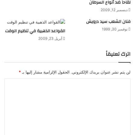
لقاحاً ضد أنواع السرطان
ث
ء
ديسمبر 12, 2009
ب
ا
ا
ل
فنان الشعب سيد درويش
ن
م
نوفمبر 30, 1999
القواعد الذهبية في تنظيم الوقت
ا
ن
ل
ا
أبريل 23, 2009
ر
ز
م
ل
اترك تعليقاً
ل
م
ن
ا
لن يتم نشر عنوان بريدك الإلكتروني.
الحقول الإلزامية مشار إليها بـ
*
ل
م
ا
ي
ل
ا
ه
ت
؟
ع
ل
ي