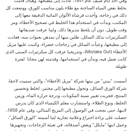
وفي أحد أيام صيف عام 1951، عادت إلى مطبخها، وهناك قامت
بخلط بعض المياه الساخنة مع طلاء بلون مناسب للورق، ووضعت كل
ذلك في زجاجة، وأخذت فرشاة الألوان المائية الدقيقة معها إلى
المكتب، وبدأت في استخدام هذا الخليط في تصحيح الأخطاء، ومر
وقت طويل، دون أن يلحظ مديرها ذلك، ولما عرفت صديقاتها
السكرتيرات بذلك السائل، طلبن منها أن تمدهن بعبوات منه، فعادت
إلى مطبخها، وعبأت السائل في زجاجات خضراء، وكتبت عليها مزيل
الأخطاء (Mistake Out)، وتدريجيا عرفت كل سكرتيرات المبنى الذى
كانت تعمل فيه، وبدأن في استخدامها، وقدمته لهن مجانا لفترة
طويلة.
أسست “بيتي” من بيتها شركة “مزيل الأخطاء”، والتي سميت لاحقا،
شركة الورق السائل، وتحول مطبخها إلى مختبر، لخلط وتحسين
المنتج، فجربت تغيير نسبة المكونات، ودرجة حرارة الماء، وزمن
الخلط، ونوع الطلاء، واستشارت معلم الكيمياء الذى كان يدرس
لابنها، حتى نجحت في الوصول إلى المزيج المثالي، وفى عام 1958،
حصلت على براءة اختراع وعلامة تجارية لما أسمته “الورق السائل”،
وعمل ابنها “مايكل” وبعض أصدقائه، في تعبئة الزجاجات، وتجهيزها