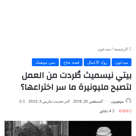
الرئيسية
/
مبدعون
مبدعون
رواد الأعمال
قصة نجاح
نمي موهبتك
بيتي نيسميث طُردت من العمل
لتصبح مليونيرة ما سر اختراعها؟
موهوبون
أغسطس 20, 2016
آخر تحديث: مارس 5, 2023
0
6٬619
4 دقائق