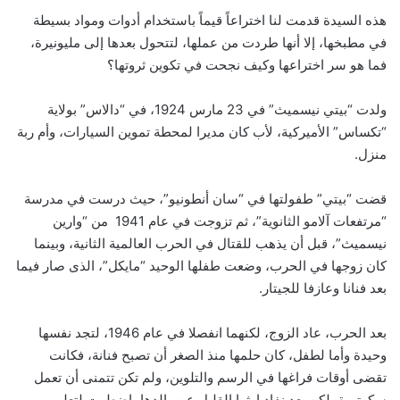
هذه السيدة قدمت لنا اختراعاً قيماً باستخدام أدوات ومواد بسيطة
في مطبخها، إلا أنها طردت من عملها، لتتحول بعدها إلى مليونيرة،
فما هو سر اختراعها وكيف نجحت في تكوين ثروتها؟
ولدت “بيتي نيسميث” في 23 مارس 1924، في “دالاس” بولاية
“تكساس” الأميركية، لأب كان مديرا لمحطة تموين السيارات، وأم ربة
منزل.
قضت “بيتي” طفولتها في “سان أنطونيو”، حيث درست في مدرسة
“مرتفعات آلامو الثانوية”، ثم تزوجت في عام 1941 من “وارين
نيسميث”، قبل أن يذهب للقتال في الحرب العالمية الثانية، وبينما
كان زوجها في الحرب، وضعت طفلها الوحيد “مايكل”، الذى صار فيما
بعد فنانا وعازفا للجيتار.
بعد الحرب، عاد الزوج، لكنهما انفصلا في عام 1946، لتجد نفسها
وحيدة وأما لطفل، كان حلمها منذ الصغر أن تصبح فنانة، فكانت
تقضى أوقات فراغها في الرسم والتلوين، ولم تكن تتمنى أن تعمل
سكرتيرة، لكن بعد نفاد إرثها القليل عن والدها، اضطرت لتعلم