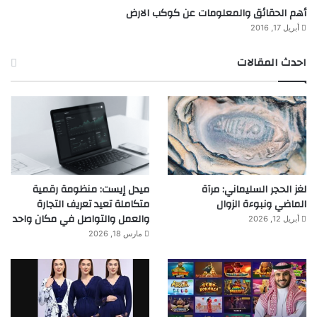
أهم الحقائق والمعلومات عن كوكب الارض
أبريل 17, 2016
احدث المقالات
لغز الحجر السليماني: مرآة
ميدل إيست: منظومة رقمية
الماضي ونبوءة الزوال
متكاملة تعيد تعريف التجارة
والعمل والتواصل في مكان واحد
أبريل 12, 2026
مارس 18, 2026