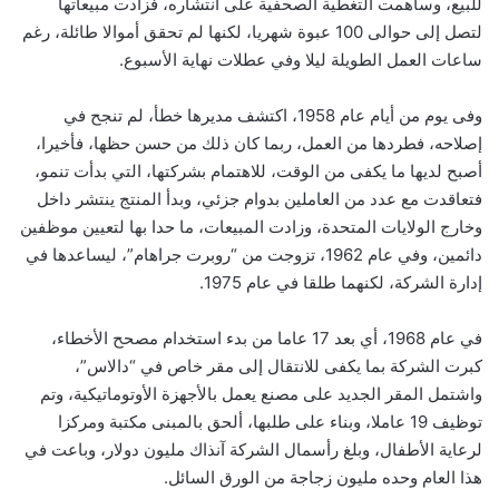
للبيع، وساهمت التغطية الصحفية على انتشاره، فزادت مبيعاتها
لتصل إلى حوالى 100 عبوة شهريا، لكنها لم تحقق أموالا طائلة، رغم
ساعات العمل الطويلة ليلا وفي عطلات نهاية الأسبوع.
وفى يوم من أيام عام 1958، اكتشف مديرها خطأ، لم تنجح في
إصلاحه، فطردها من العمل، ربما كان ذلك من حسن حظها، فأخيرا،
أصبح لديها ما يكفى من الوقت، للاهتمام بشركتها، التي بدأت تنمو،
فتعاقدت مع عدد من العاملين بدوام جزئي، وبدأ المنتج ينتشر داخل
وخارج الولايات المتحدة، وزادت المبيعات، ما حدا بها لتعيين موظفين
دائمين، وفي عام 1962، تزوجت من “روبرت جراهام”، ليساعدها في
إدارة الشركة، لكنهما طلقا في عام 1975.
في عام 1968، أي بعد 17 عاما من بدء استخدام مصحح الأخطاء،
كبرت الشركة بما يكفى للانتقال إلى مقر خاص في “دالاس”،
واشتمل المقر الجديد على مصنع يعمل بالأجهزة الأوتوماتيكية، وتم
توظيف 19 عاملا، وبناء على طلبها، ألحق بالمبنى مكتبة ومركزا
لرعاية الأطفال، وبلغ رأسمال الشركة آنذاك مليون دولار، وباعت في
هذا العام وحده مليون زجاجة من الورق السائل.