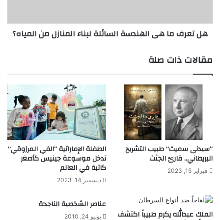
ش
م
ت
ا
ق
ه
هل تعرف ما هي الهندسة السائلة لبناء المنازل من المياه؟
ا
ي
ت
ا
"
ل
مقالات ذات صلة
ب
ه
و
ن
ل
د
ي
س
م
ة
ر
ا
ي
ل
ة
س
"
ا
“سيدنى سميث” طبيب التشريح
الطفلة الإماراتية “الفي المرزوقي”
ل
البريطاني.. قارئ الجثث
تدخل موسوعة جينيس كأصغر
ئ
كاتبة في العالم
ت
ل
فبراير 15, 2023
ث
ة
ديسمبر 14, 2023
ب
ل
ي
ب
عناصر الشخصية الناجحة
ت
ن
الملك عبدالله يكرم طبيباً اكتشف
يونيو 24, 2010
ك
ا