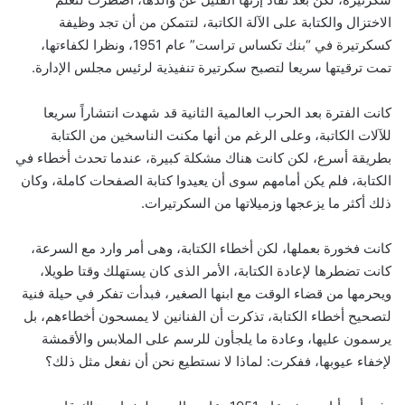
الاختزال والكتابة على الآلة الكاتبة، لتتمكن من أن تجد وظيفة
كسكرتيرة في “بنك تكساس تراست” عام 1951، ونظرا لكفاءتها،
تمت ترقيتها سريعا لتصبح سكرتيرة تنفيذية لرئيس مجلس الإدارة.
كانت الفترة بعد الحرب العالمية الثانية قد شهدت انتشاراً سريعا
للآلات الكاتبة، وعلى الرغم من أنها مكنت الناسخين من الكتابة
بطريقة أسرع، لكن كانت هناك مشكلة كبيرة، عندما تحدث أخطاء في
الكتابة، فلم يكن أمامهم سوى أن يعيدوا كتابة الصفحات كاملة، وكان
ذلك أكثر ما يزعجها وزميلاتها من السكرتيرات.
كانت فخورة بعملها، لكن أخطاء الكتابة، وهى أمر وارد مع السرعة،
كانت تضطرها لإعادة الكتابة، الأمر الذى كان يستهلك وقتا طويلا،
ويحرمها من قضاء الوقت مع ابنها الصغير، فبدأت تفكر في حيلة فنية
لتصحيح أخطاء الكتابة، تذكرت أن الفنانين لا يمسحون أخطاءهم، بل
يرسمون عليها، وعادة ما يلجأون للرسم على الملابس والأقمشة
لإخفاء عيوبها، ففكرت: لماذا لا نستطيع نحن أن نفعل مثل ذلك؟