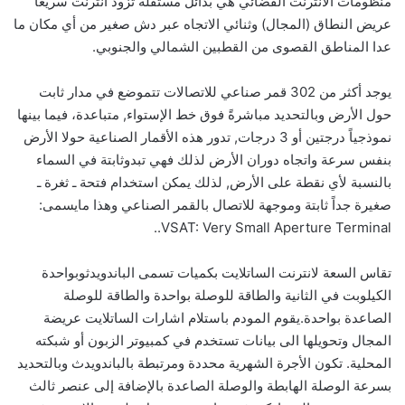
منظومات الانترنت الفضائي هي بدائل مستقلة تزود انترنت سريعا
عريض النطاق (المجال) وثنائي الاتجاه عبر دش صغير من أي مكان ما
عدا المناطق القصوى من القطبين الشمالي والجنوبي.
يوجد أكثر من 302 قمر صناعي للاتصالات تتموضع في مدار ثابت
حول الأرض وبالتحديد مباشرةً فوق خط الإستواء, متباعدة، فيما بينها
نموذجياً درجتين أو 3 درجات, تدور هذه الأقمار الصناعية حولا الأرض
بنفس سرعة واتجاه دوران الأرض لذلك فهي تبدوثابتة في السماء
بالنسبة لأي نقطة على الأرض, لذلك يمكن استخدام فتحة ـ ثغرة ـ
صغيرة جداً ثابتة وموجهة للاتصال بالقمر الصناعي وهذا مايسمى:
VSAT: Very Small Aperture Terminal..
تقاس السعة لانترنت الساتلايت بكميات تسمى الباندويدثوبواحدة
الكيلوبت في الثانية والطاقة للوصلة بواحدة والطاقة للوصلة
الصاعدة بواحدة.يقوم المودم باستلام اشارات الساتلايت عريضة
المجال وتحويلها الى بيانات تستخدم في كمبيوتر الزبون أو شبكته
المحلية. تكون الأجرة الشهرية محددة ومرتبطة بالباندويدث وبالتحديد
بسرعة الوصلة الهابطة والوصلة الصاعدة بالإضافة إلى عنصر ثالث