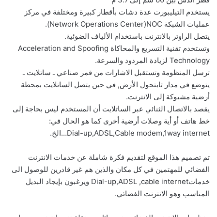
يستخدم التيليبورت عدة دشات بأقطار كبيرة ومختلفة في مركز
عمليات الشبكة Network Operations Center)NOC).
يتصل الراوتر بالانترنت باستخدام الألياف الضوئية.
وتستخدم تقنية التسريع والمحاكاة Acceleration and Spoofing
Technology لزيادة المردود والسرعة.
ترسل المنظومة وتستقبل الاشارات من قمر صناعي ـ ساتلايت ـ
يتوضع في مدار ثابتحول الأرض, في حين يتصل الساتلايت بمحطة
أرضية مشبوكة إلى الانترنت.
يقصد بالاتصال الثنائي عبر الساتلايت أن المستخدم ليس بحاجة إلى
خط هاتف أو أية وصلات أرضية أخرى كما هو الحال في:
Dial-up,ADSL,Cable modem,1way internet…الخ.
تم تصميم هذا الموقع لتقديم فكرة شاملة عن خدمات الانترنت
الفضائي للمهتمين في كل مكان والذين هم غير قادرين للوصول الى
خدماتDial-up,ADSL ,cable internet ويرغبون بإيجاد البديل
المناسب وهو الانترنت الفضائي.