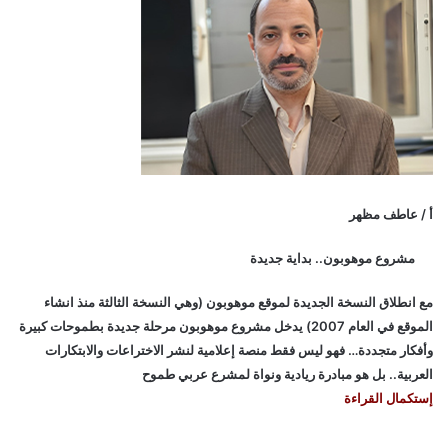
أ / عاطف مظهر
مشروع موهوبون.. بداية جديدة
مع انطلاق النسخة الجديدة لموقع موهوبون (وهي النسخة الثالثة منذ انشاء
الموقع في العام 2007) يدخل مشروع موهوبون مرحلة جديدة بطموحات كبيرة
وأفكار متجددة… فهو ليس فقط منصة إعلامية لنشر الاختراعات والابتكارات
العربية.. بل هو مبادرة ريادية ونواة لمشرع عربي طموح
إستكمال القراءة