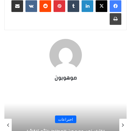
لينكدإن
‏Tumblr
بينتيريست
‏Reddit
‏VKontakte
مشاركة عبر البريد
طباعة
موهوبون
اختراعات