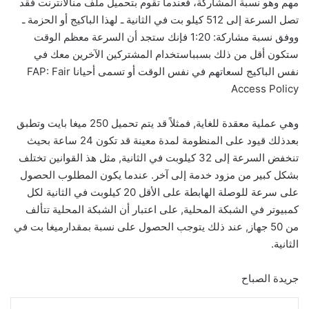
مهم وهو نسبة المشاركة، فعندما تقوم بتحميل ملف منالانترنت فقد
تصل السرعة إلى 512 كيلو بت في الثانية ـ لهذا الباكيج أو الحزمة ـ
ووفق نسبة مشاركة: 1:20 فإنك ستجد أن السرعة معظم الوقت
ستكون أقل من ذلك بسبباستخدام المشتركين الآخرين معك في
نفس الباكيج لسعاتهم في نفس الوقت أو تسمى أحيانا FAP: Fair
Access Policy
وهي عملية معقدة للغاية, فمثلاً قد يتم تحميل 250 ميغا بايت وتطبق
بعدذلك قيود على المنظومة لمدة معينة قد تكون 24 ساعة بحيث
تنخفض السرعة إلى 32 كيلوبت في الثانية, مثل هذ القوانين تختلف
بشكل كبير من مزود خدمة إلى آخر. عندما يكون المطلوب الحصول
على سرعة للوصلة الهابطة على الأقل 20 كيلوبت في الثانية لكل
كمبيوتر في الشبكة المحلية, على اعتبار أن الشبكة المحلية تتألف
من 50 جهاز, عند ذلك يتوجب الحصول على نسبة بمقدارميغا بت في
الثانية.
جريدة الصباح