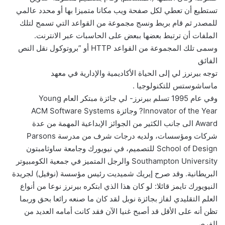
‏تستطيع أن تعطي لكل صفحة ويب مكانا متميزا بها أو محدد عالمي
للمصدر ثم قام بربط ونسج مجموعة من ‏القواعد التي تسمح لتلك
الملفات أن ترتبط بعضها ببعض على الحاسبات عبر الانترنت. ‏
وسمى تلك المجموعة من القواعد ‏HTTP‏ أو ”بروتوكول نقل النص
الفائق
توجه بيرنرز لي إلى الحياة الأكاديمية والإدارية في معهد
ماساشوستس للتكنولوجيا .
وفي عام 1995 تسلم بيرنرز- لي جائزة مبتكر العام ‏Young
Innovator of the Year‏? وجائزة ‏ACM ‎Software Systems
Award‏ الى جانب الكثير من الجوائز الإبداعية المهمة من عدة
شركات ومؤسسات، ‏ولديه درجات شرف من مدرسة ‏Parsons
School of Design‏ للتصميم، في نيويورك وجامعة ساوثامبتون
‏Southampton University‏ والرجل المتميز في جمعية الكومبيوتر
البريطانية. وقد صرح إيريك شميديت رئيس مؤسسة (نوفيل) لجريدة
النيويورك تايمز قائلا: لو كان هذا الذي ابتكره بيرنرز ‏نوعا من أنواع
العلم التقليدي لفاز بجائزة نوبل لقد كان ما صنعه رائعا بحق وربما
تظن أنه على الأقل قد ‏أصبح غنيا الآن فقد كانت أمامه العديد من
الفرص.