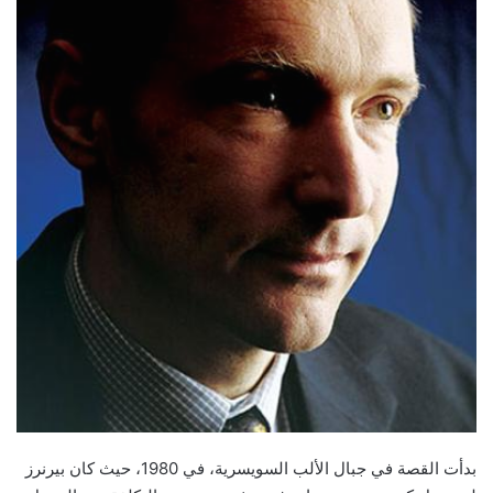
بدأت القصة في جبال الألب السويسرية، في 1980، حيث كان بيرنرز