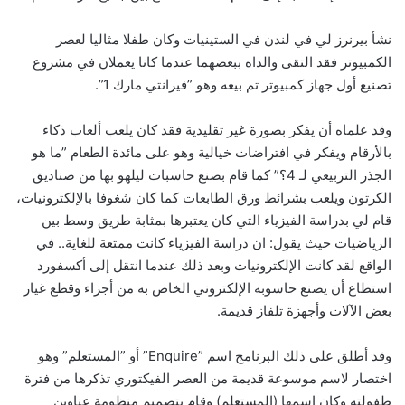
نشأ بيرنرز لي في لندن في الستينيات وكان طفلا مثاليا لعصر
الكمبيوتر فقد التقى والداه ببعضهما عندما كانا ‏يعملان في مشروع
تصنيع أول جهاز كمبيوتر تم بيعه وهو ”فيرانتي مارك 1”.
وقد علماه أن يفكر بصورة غير ‏تقليدية فقد كان يلعب ألعاب ذكاء
بالأرقام ويفكر في افتراضات خيالية وهو على مائدة الطعام ”ما هو
الجذر ‏التربيعي لـ 4؟” كما قام بصنع حاسبات ليلهو بها من صناديق
الكرتون ويلعب بشرائط ورق الطابعات كما كان ‏شغوفا بالإلكترونيات،
قام لي بدراسة الفيزياء التي كان يعتبرها بمثابة طريق وسط بين
الرياضيات حيث يقول: ان ‏دراسة الفيزياء كانت ممتعة للغاية.. في
الواقع لقد كانت الإلكترونيات وبعد ذلك عندما انتقل إلى أكسفورد
استطاع أن يصنع حاسوبه الإلكتروني الخاص به من ‏أجزاء وقطع غيار
بعض الآلات وأجهزة تلفاز قديمة.‏
وقد أطلق على ذلك البرنامج اسم ‏Enquire”‎‏” أو ”المستعلم” وهو
اختصار لاسم موسوعة قديمة من العصر ‏الفيكتوري تذكرها من فترة
طفولته وكان اسمها (المستعلم) وقام بتصميم منظومة عناوين