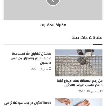
ب
ة
ي
ا
ر
ل
ا
ح
مقارنة الحضارات
ف
ض
ي
ا
ا
ر
مقالات ذات صلة
ل
ا
أ
ت
م
طالبتان تبتكران حلًا لمساعدة
ر
ضعاف البصر وتفوزان بجيمس
ا
دايسون
ض
يناير 15, 2021
ا
ل
ب
من رحم المعاناة يولد الإبداع أبنية
ا
مبتكر تناسب ظروف اللاجئين
ط
ديسمبر 10, 2025
ن
ة
JoTheebأول دراجات هوائية تراعي