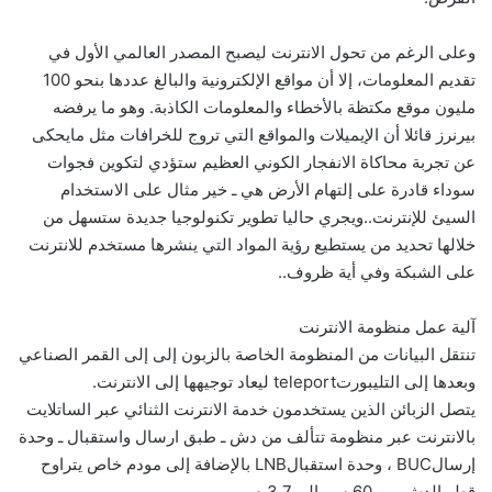
وعلى الرغم من تحول الانترنت ليصبح المصدر العالمي الأول في
تقديم المعلومات، إلا أن مواقع الإلكترونية ‏والبالغ عددها بنحو 100
مليون موقع مكتظة بالأخطاء والمعلومات الكاذبة. وهو ما يرفضه
بيرنرز قائلا أن ‏الإيميلات والمواقع التي تروج للخرافات مثل مايحكى
عن تجربة محاكاة الانفجار الكوني العظيم ستؤدي لتكوين فجوات
‏سوداء قادرة على إلتهام الأرض هي ـ خير مثال على الاستخدام
السيئ للإنترنت.‏.‏ويجري حاليا تطوير تكنولوجيا جديدة ستسهل من
خلالها تحديد من يستطيع رؤية المواد التي ينشرها مستخدم ‏للانترنت
على الشبكة وفي أية ظروف.‏.
آلية عمل منظومة الانترنت
تنتقل البيانات من المنظومة الخاصة بالزبون إلى إلى القمر الصناعي
وبعدها إلى التليبورتteleport ليعاد توجيهها إلى الانترنت.
يتصل الزبائن الذين يستخدمون خدمة الانترنت الثنائي عبر الساتلايت
بالانترنت عبر منظومة تتألف من دش ـ طبق ارسال واستقبال ـ وحدة
إرسالBUC ، وحدة استقبالLNB بالإضافة إلى مودم خاص يتراوح
قطر الدش بين 60 سم إلى 3.7 م