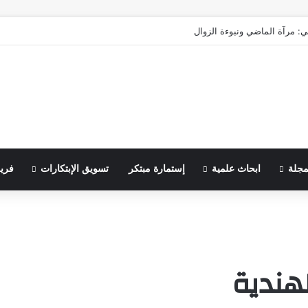
ي: مرآة الماضي ونبوءة الزوال
مجلة
ابحاث علمية
إستمارة مبتكر
تسويق الإبتكارات
فري
لهندية