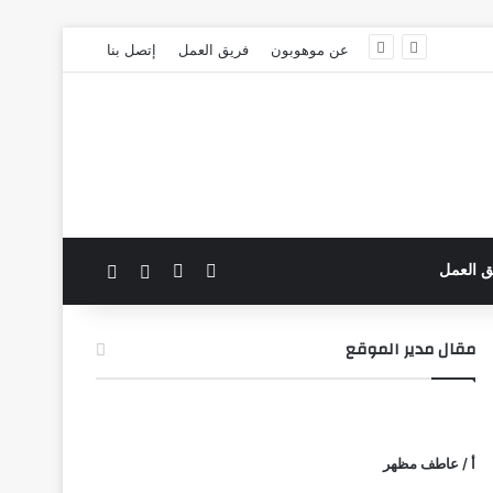
عن موهوبون
فريق العمل
إتصل بنا
‫X
فيسبوك
بحث عن
الوضع المظلم
ق العمل
مقال مدير الموقع
أ / عاطف مظهر