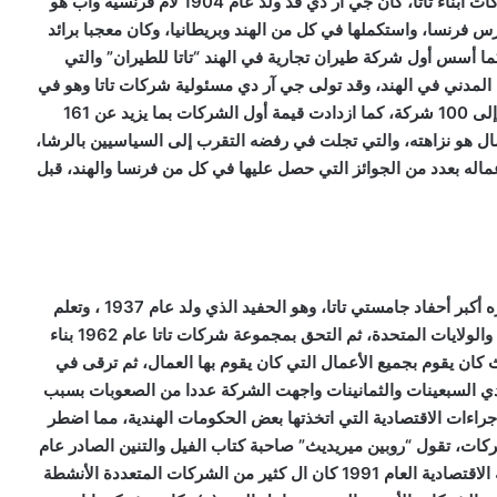
بعد وفاة دورابجي تولى ابن عمه جي آر دي تاتا مسئولية شركات أبناء تاتا، كان جي آر دي قد ولد عام 1904 لأم فرنسية وأب هو
رس فرنسا، واستكملها في كل من الهند وبريطانيا، وكان معجبا برائد
ما أسس أول شركة طيران تجارية في الهند “تاتا للطيران” والتي
 المدني في الهند، وقد تولى جي آر دي مسئولية شركات تاتا وهو في
سن الرابعة والثلاثين، وعلى يديه ازداد عدد الشركات من 15 إلى 100 شركة، كما ازدادت قيمة أول الشركات بما يزيد عن 161
ال هو نزاهته، والتي تجلت في رفضه التقرب إلى السياسيين بالرشا،
عماله بعدد من الجوائز التي حصل عليها في كل من فرنسا والهند، قبل
كان راتان تاتا قد تسلم رئاسة مجموعة تاتا عام 1991 باعتباره أكبر أحفاد جامستي تاتا، وهو الحفيد الذي ولد عام 1937 ، وتعلم
ودرس الهندسة المعمارية والمدنية والإدارة في كل من الهند والولايات المتحدة، ثم التحق بمجموعة شركات تاتا عام 1962 بناء
ان يقوم بجميع الأعمال التي كان يقوم بها العمال، ثم ترقى في
الشركة بداية من عام 1971 ، وخلال عقدي السبعينات والثمانينات واجهت الشركة عددا من الصعوبات بسبب
راءات الاقتصادية التي اتخذتها بعض الحكومات الهندية، مما اضطر
ات، تقول “روبين ميريديث” صاحبة كتاب الفيل والتنين الصادر عام
2007، أنه “حينما تولى راتان تاتا زمام الأمور في أثناء الأزمة الاقتصادية العام 1991 كان ال كثير من الشركات المتعددة الأنشطة