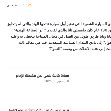
1٬022
4 دقائق
الأعمال الهندي السيارة الشعبية التي تعتبر أول سيارة تنتجها الهند والتي لم يتجاوز
سعرها –حينئذ – 2500 دولار, وفي عام 1869 أي منذ أكثر من 130 عام كان جامستي تاتا والذي لقب بـ ” أبو الصناعة الهندية”
اتا وتاتا طريق طويل من العمل في مجال الصناعة تتخطى به وعليه
دخول” إلى نادي البلدان الصناعية المتقدمة, فما هي معالم ذلك
ت إلى عتبة الانفلات من وصمة “النمو”؟
سيارة قابلة للطي لحل مشكلة الزحام
ديسمبر 10, 2025
تصميم مبتكر لمحركات الطائرة يوفر 60%