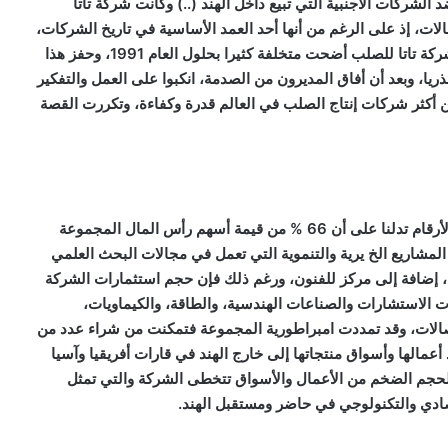
لشركات الأجنبية التي تبيع داخل الهند (..) وكانت شركة تاتا
ت، إذ على الرغم من أنها أحد العمد الأساسية في تاريخ الشركات،
فضلا عن ارتباط اسمها في زهو بحركة استقلال الهند، فإن شركة تاتا للصلب أضحت متخلفة كثيرا بحلول العام 1991، وحفز هذا
ذريا، وبعد أن أفاق المديرون من الصدمة، انكبوا على العمل والتفكير
 أكثر شركات إنتاج الصلب في العالم قدرة وكفاءة، وتكررت القصة
اليوم بعد مرور كل هذه السنين من تاريخ مجموعة تاتا، فإن الأرقام تدلنا على أن 66 % من قيمة أسهم رأس المال المجموعة
مشاريع الخ يرية والتنموية التي تعمل في مجالات البحث العلمي
ية، إضافة إلى مركز للفنون، ورغم ذلك فإن حجم استثمارات الشركة
 الاستشارات والصناعات الهندسية، والطاقة، والكيماويات،
اتصالات، وقد تمددت امبراطورية المجموعة فتمكنت من شراء عدد من
عمالها وأسواق منتجاتها إلى خارج الهند في قارات أفريقيا وآسيا
 الحجم الضخم من الأعمال والأسواق تتخطى الشركة والتي تمثل
تصادي والتكنولوجي في حاضر ومستقبل الهند.