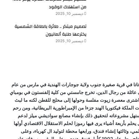
من استهلاك الوقود
ديسمبر 10, 2025
تصميم مبتكر .. طائرة بالطاقة الشمسية
يخترعها طلبة ألمانيون
ديسمبر 10, 2025
تاتا في قرية صغيرة جنوب ولاية جوجارات الهندية في مارس من عام
ل في عائلة من رجال الدين، تخرج جامستي من كلية إلفنستون في بومباي
م 1858 والتحق بأبيه في عمله التجاري، وفي عام 1869 اشترى معصرة زيوت مفلسة وحولها إلى محلج للقطن لكنه ما لبث
ملكة فيكتوريا الهند جزءا من الإمبراطورية البريطانية، ومن رحم
 واستهل مشروعاته لتحقيق ذلك بإنشاء مصانع سواديشي ميلز لدعم
يحلم بأربعة أشياء يرى فيها رموزا لحلم الاستقلال الاقتصادي أولها
، وثالثها إنشاء فندق، ورابعها محطة لتوليد ال كهرباء، وعلى
الرغم من أنه حقق ثالثها فقط أثناء حياته وذلك بإنشاء فندق تاج محل عام 1902 كأول فندق هندي، وعلى الرغم من وفاته عام