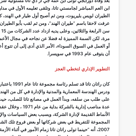
ابن العم المباشر لجامستي تاتا، وتلقى تعليمه الأول في مدا
الطيران لويس بليريوت، ومن ثم أصبح أول طيار في الهند، ك
عرفت لاحقا باسم “طيران الهند”، ومن ثم لقب بأبو الطيران
مرة، لكن السمة المميزة له فضلا عن نجاحه في مجال الأعم
أو العمل في السوق السوداء، الأمر الذي أدى إلى أن تتوج أ
أن يتوفى عام 1993 في سويسرا.
التطوير الإداري لتخطي العجز
على طلب من سلفه، وبدأ العمل في مصانع تاتا للصلب، حيث ك
عدة مناصب إدارية ب
الأنماط القديمة لإدارة الشركة، وبسبب بعض السياسات والإج
المجموعة للتفريط في بعض شركاتها أو بعض فروع تلك الشرك