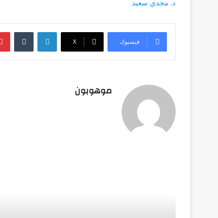
د. مجدي سعيد
لينكدإن
فيسبوك
‫X
موهوبون
أق