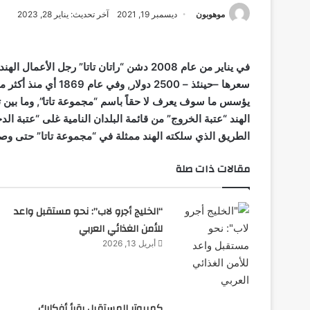
موهوبون
ديسمبر 19, 2021
آخر تحديث: يناير 28, 2023
في يناير من عام 2008 دشن “راتان تاتا” رجل 
يؤسس ما سوف يعرف لا حقاً باسم “مجموعة تاتا”, وما بين ت
الهند “عتبة الخروج” من قائمة البلدان النامية غلى “عتبة ال
الطريق الذي سلكته الهند ممثلة في “مجموعة تاتا” حتى وصل
مقالات ذات صلة
“الخليج أجرو لاب”: نحو مستقبل واعد
للأمن الغذائي العربي
أبريل 13, 2026
كمبيوتر المستقبل يقرأ أفكارك