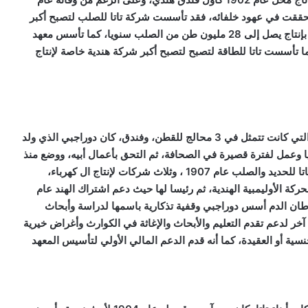
لامه تحققت في عهود خلفائه، فقد تأسست شركة تاتا للصلب لتصبح أكبر
شركة للحديد والصلب في آسيا، وخامسة الشركات العالمية بإنتاج يصل إلى 28 مليون طن من الصلب سنويا، كما تأسس معهد
 من جي آر دي تاتا، كما تأسست تاتا للطاقة لتصبح لتصبح أكبر شركة هندية خاصة لإنتاج
بعد وفاة جامستي تولى ابنه الأكبر دورابجي تاتا أعمال أبيه والتي كانت تتمثل في 3 محالج للقطن، وفندق، كان دوراجبي الذي ولد
الهند وبريطانيا وعمل لفترة قصيرة في الصحافة، ثم التحق بأعمال أبيه، ووضع منذ
البداية تحقيق أحلامه الأب، وبالفعل نجح في تأسيس شركة تاتا للحديد والصلب عام 1907 ، وثلاث شركات لإنتاج ال كهرباء،
حركة الأوليمبية الهندية، ثم رئيسا لها حيث دعم اشتراك الهند عام
أولمبياد باريس، ولدى وفاة زوجته عام 1931 بسرطان الدم أسس دوراجبي وقفية تذكارية باسمها لدراسة وأبحاث
قبيل وفاته عام 1932 صندوقا وقفيا آخر لدعم تقدم التعليم والأبحاث والإغاثة في الكوارث وأغراض خيرية
ية أو العقيدة، كما أنه قدم الدعم المالي الأولي لتأسيس المعهد