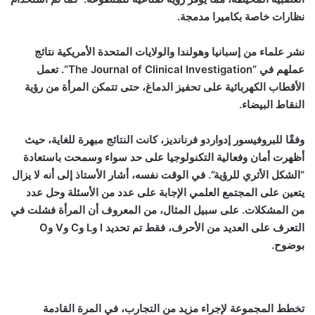
نظارات خاصة بكاميرا مدمجة.
نشر علماء من إسبانيا وهولندا والولايات المتحدة الأمريكية نتائج
عملهم في “
The Journal of Clinical Investigation
“. تعمل
الأقطاب الكهربائية على تحفيز الدماغ، حتى تتمكن المرأة من رؤية
النقاط البيضاء.
وفقًا للبروفيسور إدواردو فرنانديز، كانت النتائج مبهرة للغاية، حيث
أظهرت أمان وفعالية التكنولوجيا على حد سواء وسمحت باستعادة
“الشكل الأثري للرؤية”. في الوقت نفسه، أشار الأستاذ إلى أنه لا يزال
يتعين على المجتمع العلمي الإجابة على عدد من الأسئلة وحل عدد
من المشكلات. على سبيل المثال، من المعروف أن المرأة فشلت في
التعرف على العديد من الأحرف، فقط تم تحديد
I
و
L
و
C
و
V
و
O
بوضوح.
تخطط المجموعة لإجراء مزيد من التجارب، في المرة القادمة