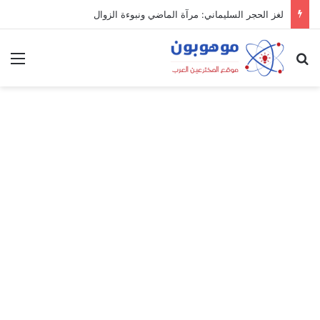
لغز الحجر السليماني: مرآة الماضي ونبوءة الزوال
بحث عن
الق