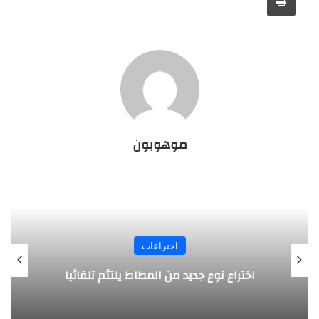
موهوبون
اختراعات
تلقائيا
روبوت جديد لاستكشاف أعماق البحا